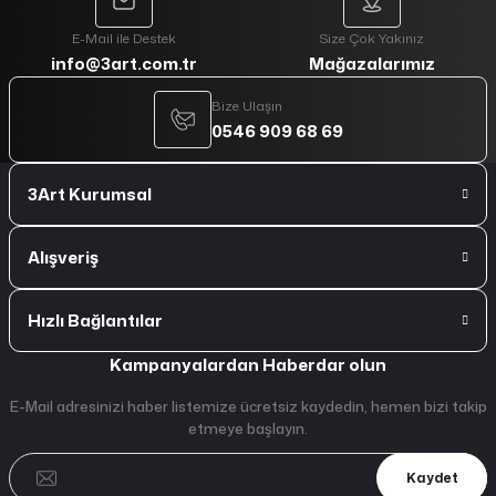
E-Mail ile Destek
Size Çok Yakınız
info@3art.com.tr
Mağazalarımız
Bize Ulaşın
0546 909 68 69
3Art Kurumsal
Alışveriş
Hızlı Bağlantılar
Kampanyalardan Haberdar olun
E-Mail adresinizi haber listemize ücretsiz kaydedin, hemen bizi takip
etmeye başlayın.
Kaydet