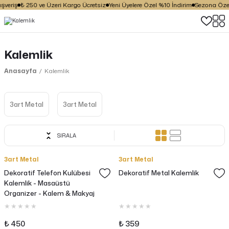
şveriş
₺ 250 ve Üzeri Kargo Ücretsiz
Yeni Üyelere Özel %10 İndirim
Sezona Özel 
Kalemlik
Anasayfa
Kalemlik
3art Metal
3art Metal
SIRALA
3art Metal
3art Metal
Dekoratif Telefon Kulübesi
Dekoratif Metal Kalemlik
Kalemlik - Masaüstü
Organizer - Kalem & Makyaj
Fırçası Düzenleyici
₺ 450
₺ 359