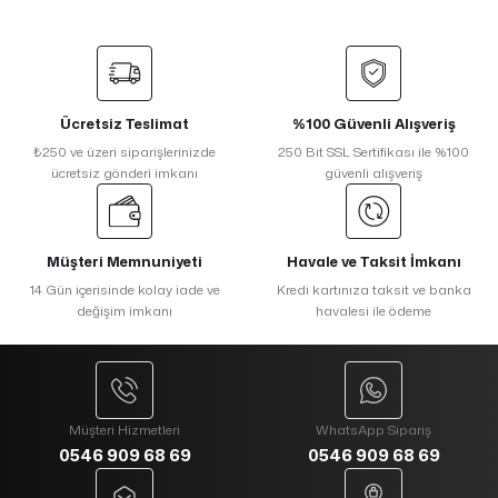
Ücretsiz Teslimat
%100 Güvenli Alışveriş
₺250 ve üzeri siparişlerinizde
250 Bit SSL Sertifikası ile %100
ücretsiz gönderi imkanı
güvenli alışveriş
Müşteri Memnuniyeti
Havale ve Taksit İmkanı
14 Gün içerisinde kolay iade ve
Kredi kartınıza taksit ve banka
değişim imkanı
havalesi ile ödeme
Müşteri Hizmetleri
WhatsApp Sipariş
0546 909 68 69
0546 909 68 69