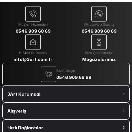
Müşteri Hizmetleri
WhatsApp Sipariş
0546 909 68 69
0546 909 68 69
E-Mail ile Destek
Size Çok Yakınız
info@3art.com.tr
Mağazalarımız
Bize Ulaşın
0546 909 68 69
3Art Kurumsal
Alışveriş
Hızlı Bağlantılar