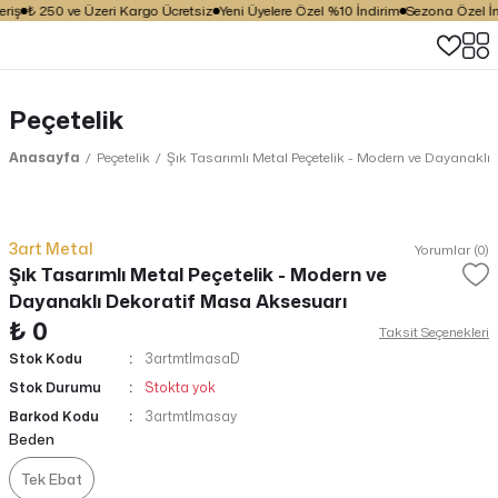
riş
₺ 250 ve Üzeri Kargo Ücretsiz
Yeni Üyelere Özel %10 İndirim
Sezona Özel İnd
Peçetelik
Anasayfa
Peçetelik
Şık Tasarımlı Metal Peçetelik - Modern ve Dayanaklı
3art Metal
Yorumlar (0)
Şık Tasarımlı Metal Peçetelik - Modern ve
Dayanaklı Dekoratif Masa Aksesuarı
₺ 0
Taksit Seçenekleri
Stok Kodu
3artmtlmasaD
Stok Durumu
Stokta yok
Barkod Kodu
3artmtlmasay
Beden
Tek Ebat