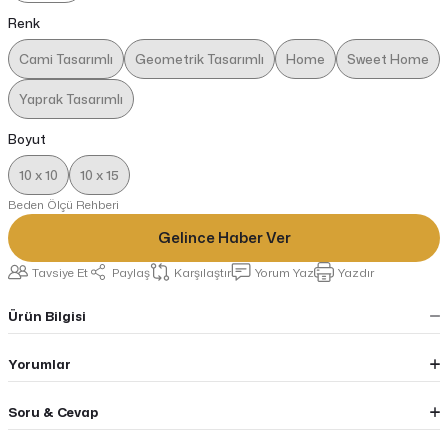
Renk
Cami Tasarımlı
Geometrik Tasarımlı
Home
Sweet Home
Yaprak Tasarımlı
Boyut
10 x 10
10 x 15
Beden Ölçü Rehberi
Gelince Haber Ver
Tavsiye Et
Paylaş
Karşılaştır
Yorum Yaz
Yazdır
Ürün Bilgisi
Yorumlar
Soru & Cevap