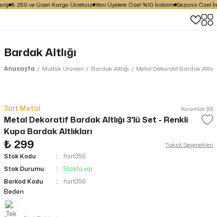
riş
₺ 250 ve Üzeri Kargo Ücretsiz
Yeni Üyelere Özel %10 İndirim
Sezona Özel İnd
Bardak Altlığı
Anasayfa
Mutfak Ürünleri
Bardak Altlığı
Metal Dekoratif Bardak Altlığı
3art Metal
Yorumlar (0)
Metal Dekoratif Bardak Altlığı 3'lü Set - Renkli
Kupa Bardak Altlıkları
₺ 299
Taksit Seçenekleri
Stok Kodu
hsrt356
Stok Durumu
Stokta var
Barkod Kodu
hsrt356
Beden