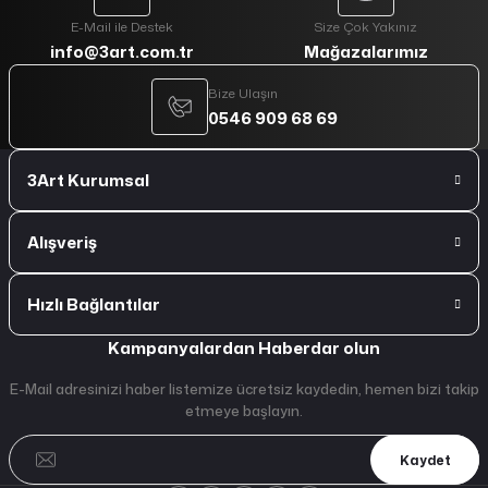
E-Mail ile Destek
Size Çok Yakınız
info@3art.com.tr
Mağazalarımız
Bize Ulaşın
0546 909 68 69
3Art Kurumsal
Alışveriş
Hızlı Bağlantılar
Kampanyalardan Haberdar olun
E-Mail adresinizi haber listemize ücretsiz kaydedin, hemen bizi takip
etmeye başlayın.
Kaydet