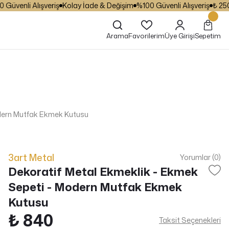
venli Alışveriş
Kolay İade & Değişim
%100 Güvenli Alışveriş
₺ 250 ve
Arama
Favorilerim
Üye Girişi
Sepetim
odern Mutfak Ekmek Kutusu
3art Metal
Yorumlar (0)
Dekoratif Metal Ekmeklik - Ekmek
Sepeti - Modern Mutfak Ekmek
Kutusu
₺ 840
Taksit Seçenekleri