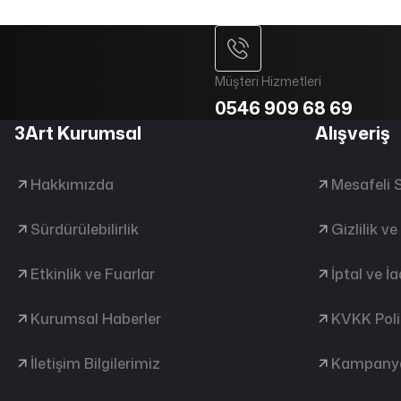
Müşteri Hizmetleri
0546 909 68 69
3Art Kurumsal
Alışveriş
Hakkımızda
Mesafeli 
Sürdürülebilirlik
Gizlilik v
Etkinlik ve Fuarlar
İptal ve İ
Kurumsal Haberler
KVKK Poli
İletişim Bilgilerimiz
Kampanya