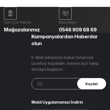
Size Çok Yakınız
Bize Ulaşın
Mağazalarımız
0546 909 68 69
Kampanyalardan Haberdar
olun
E-Mail adresinizi haber listemize
ücretsiz kaydedin, hemen bizi takip
etmeye başlayın.
Kaydet
Mobil Uygulamamızı İndirin