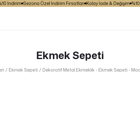
İndirim
Sezona Özel İndirim Fırsatları
Kolay İade & Değişim
%100 Gü
Ekmek Sepeti
ri
Ekmek Sepeti
Dekoratif Metal Ekmeklik - Ekmek Sepeti - M