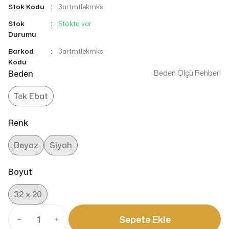
Stok Kodu
3artmtlekmks
Stok
Stokta var
Durumu
Barkod
3artmtlekmks
Kodu
Beden
Beden Ölçü Rehberi
Tek Ebat
Renk
Beyaz
Siyah
Boyut
32 x 20
Sepete Ekle