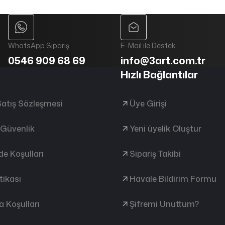
WhatsApp Sipariş
E-Mail ile Destek
0546 909 68 69
info@3art.com.tr
Hızlı Bağlantılar
Satış Sözleşmesi
Üye Girişi
e Güvenlik
Yeni üyelik Oluştur
ade Koşulları
Sipariş Takibi
tikası
Havale Bildirim Formu
 Koşulları
Şifremi Unuttum?