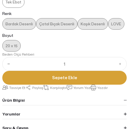
Tek Ebat
Renk
Bardak Desenli
Çatal Bıçak Desenli
Kaşık Desenli
LOVE
Boyut
20 x 15
Beden Ölçü Rehberi
Sepete Ekle
Tavsiye Et
Paylaş
Karşılaştır
Yorum Yaz
Yazdır
Ürün Bilgisi
Yorumlar
Soru & Cevap