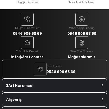
değişim imkanı
havalesi ile ödeme
Müşteri Hizmetleri
WhatsApp Sipariş
0546 909 68 69
0546 909 68 69
E-Mail ile Destek
Size Çok Yakınız
info@3art.com.tr
Mağazalarımız
Bize Ulaşın
0546 909 68 69
3Art Kurumsal
Alışveriş