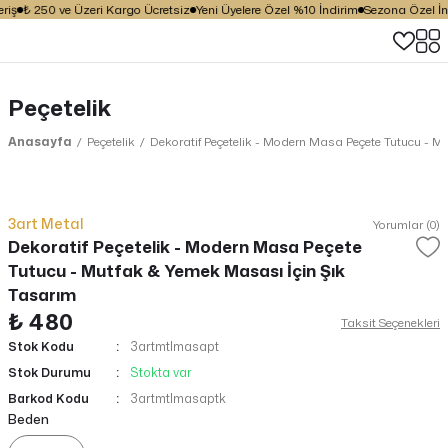
iş
₺ 250 ve Üzeri Kargo Ücretsiz
Yeni Üyelere Özel %10 İndirim
Sezona Özel İndir
Peçetelik
Anasayfa
Peçetelik
Dekoratif Peçetelik - Modern Masa Peçete Tutucu - M
3art Metal
Yorumlar (0)
Dekoratif Peçetelik - Modern Masa Peçete
Tutucu - Mutfak & Yemek Masası İçin Şık
Tasarım
₺ 480
Taksit Seçenekleri
Stok Kodu
3artmtlmasapt
Stok Durumu
Stokta var
Barkod Kodu
3artmtlmasaptk
Beden