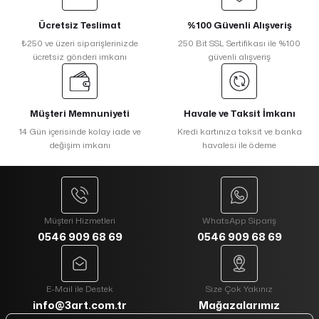
Ücretsiz Teslimat
%100 Güvenli Alışveriş
₺250 ve üzeri siparişlerinizde
250 Bit SSL Sertifikası ile %100
ücretsiz gönderi imkanı
güvenli alışveriş
Müşteri Memnuniyeti
Havale ve Taksit İmkanı
14 Gün içerisinde kolay iade ve
Kredi kartınıza taksit ve banka
değişim imkanı
havalesi ile ödeme
Müşteri Hizmetleri
WhatsApp Sipariş
0546 909 68 69
0546 909 68 69
E-Mail ile Destek
Size Çok Yakınız
info@3art.com.tr
Mağazalarımız