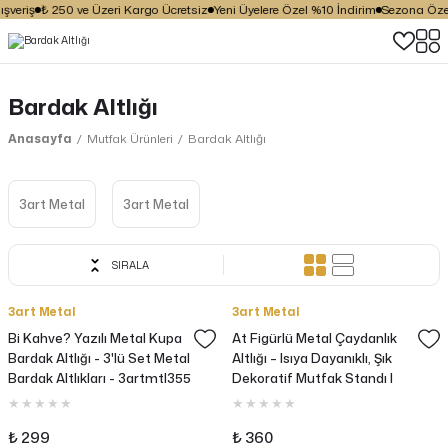
şveriş
₺ 250 ve Üzeri Kargo Ücretsiz
Yeni Üyelere Özel %10 İndirim
Sezona Özel 
Bardak Altlığı
Anasayfa
Mutfak Ürünleri
Bardak Altlığı
3art Metal
3art Metal
SIRALA
3art Metal
3art Metal
Bi Kahve? Yazılı Metal Kupa
At Figürlü Metal Çaydanlık
Bardak Altlığı - 3'lü Set Metal
Altlığı – Isıya Dayanıklı, Şık
Bardak Altlıkları - 3artmtl355
Dekoratif Mutfak Standı |
₺ 299
₺ 360