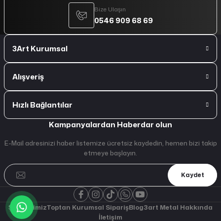
Bize Ulaşın
0546 909 68 69
3Art Kurumsal
Alışveriş
Hızlı Bağlantılar
Kampanyalardan Haberdar olun
E-Mail adresinizi haber listemize ücretsiz kaydedin, hemen bizi takip
etmeye başlayın.
Kaydet
Şubelerimiz
Toptan Kurumsal Sipariş
Blog
3art Metal Hakkında
İletişim