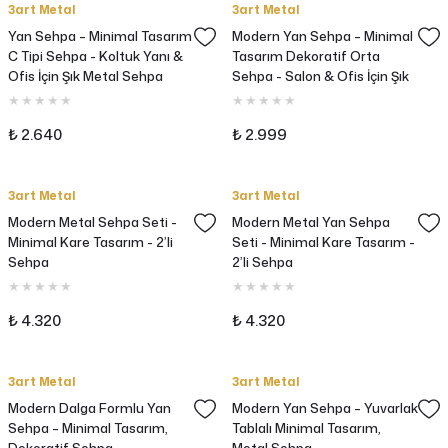
3art Metal
3art Metal
Yan Sehpa – Minimal Tasarım
Modern Yan Sehpa – Minimal
C Tipi Sehpa - Koltuk Yanı &
Tasarım Dekoratif Orta
Ofis İçin Şık Metal Sehpa
Sehpa - Salon & Ofis İçin Şık
Metal Sehpa
₺ 2.640
₺ 2.999
3art Metal
3art Metal
Modern Metal Sehpa Seti -
Modern Metal Yan Sehpa
Minimal Kare Tasarım - 2’li
Seti - Minimal Kare Tasarım -
Sehpa
2’li Sehpa
₺ 4.320
₺ 4.320
3art Metal
3art Metal
Modern Dalga Formlu Yan
Modern Yan Sehpa – Yuvarlak
Sehpa – Minimal Tasarım,
Tablalı Minimal Tasarım,
Dekoratif Sehpa
Metal Sehpa