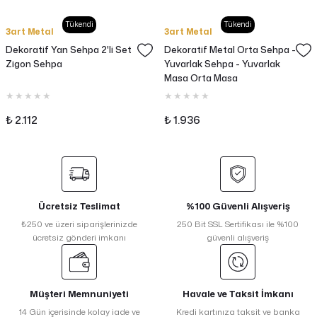
Tükendi
Tükendi
3art Metal
3art Metal
Dekoratif Yan Sehpa 2'li Set
Dekoratif Metal Orta Sehpa -
Zigon Sehpa
Yuvarlak Sehpa - Yuvarlak
Masa Orta Masa
₺ 2.112
₺ 1.936
Ücretsiz Teslimat
%100 Güvenli Alışveriş
₺250 ve üzeri siparişlerinizde
250 Bit SSL Sertifikası ile %100
ücretsiz gönderi imkanı
güvenli alışveriş
Müşteri Memnuniyeti
Havale ve Taksit İmkanı
14 Gün içerisinde kolay iade ve
Kredi kartınıza taksit ve banka