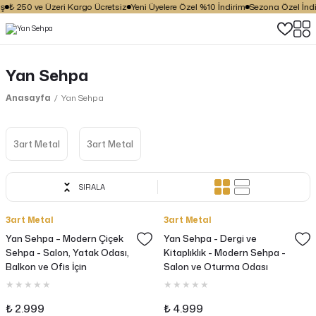
₺ 250 ve Üzeri Kargo Ücretsiz
Yeni Üyelere Özel %10 İndirim
Sezona Özel İndirim
Yan Sehpa
Anasayfa
Yan Sehpa
3art Metal
3art Metal
SIRALA
3art Metal
3art Metal
Yan Sehpa – Modern Çiçek
Yan Sehpa - Dergi ve
Sehpa - Salon, Yatak Odası,
Kitaplıklık - Modern Sehpa -
Balkon ve Ofis İçin
Salon ve Oturma Odası
Dekorasyonu
₺ 2.999
₺ 4.999