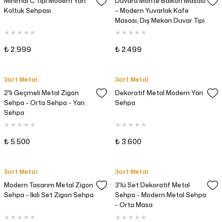
Minimal C Tipi Modern Yan
Duvara Monte Balkon Masası
Koltuk Sehpası
– Modern Yuvarlak Kafe
Masası, Dış Mekan Duvar Tipi
Masa
₺ 2.999
₺ 2.499
3art Metal
3art Metal
2'li Geçmeli Metal Zigon
Dekoratif Metal Modern Yan
Sehpa - Orta Sehpa - Yan
Sehpa
Sehpa
₺ 5.500
₺ 3.600
3art Metal
3art Metal
Modern Tasarım Metal Zigon
3'lü Set Dekoratif Metal
Sehpa - Ikili Set Zigon Sehpa
Sehpa - Modern Metal Sehpa
- Orta Masa