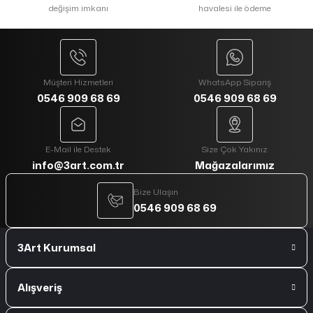
değişim imkanı
havalesi ile ödeme
Müşteri Hizmetleri
WhatsApp Sipariş
0546 909 68 69
0546 909 68 69
E-Mail ile Destek
Size Çok Yakınız
info@3art.com.tr
Mağazalarımız
Bize Ulaşın
0546 909 68 69
3Art Kurumsal
Alışveriş