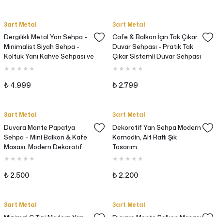
3art Metal
3art Metal
Dergilikli Metal Yan Sehpa -
Cafe & Balkon İçin Tak Çıkar
Minimalist Siyah Sehpa -
Duvar Sehpası - Pratik Tak
Koltuk Yanı Kahve Sehpası ve
Çıkar Sistemli Duvar Sehpası
Gazetelik
₺ 4.999
₺ 2.799
3art Metal
3art Metal
Duvara Monte Papatya
Dekoratif Yan Sehpa Modern
Sehpa – Mini Balkon & Kafe
Komodin, Alt Raflı Şık
Masası, Modern Dekoratif
Tasarım
Çay Kahve Sehpası
₺ 2.500
₺ 2.200
3art Metal
3art Metal