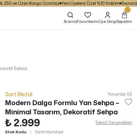
50 ve Üzeri Kargo Ücretsiz
Yeni Üyelere Özel %10 İndirim
Sezona Özel
Arama
Favorilerim
Üye Girişi
Sepetim
koratif Sehpa
3art Metal
Yorumlar (0)
Modern Dalga Formlu Yan Sehpa –
Minimal Tasarım, Dekoratif Sehpa
₺ 2.999
Taksit Seçenekleri
Stok Kodu
3artmtlynshpa