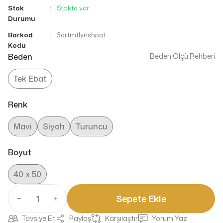
Stok
Stokta var
Durumu
Barkod
3artmtlynshpat
Kodu
Beden
Beden Ölçü Rehberi
Tek Ebat
Renk
Mavi
Siyah
Turuncu
Boyut
40 x 50
Sepete Ekle
Tavsiye Et
Paylaş
Karşılaştır
Yorum Yaz