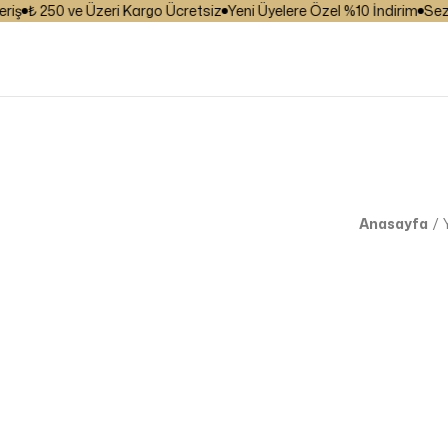
₺ 250 ve Üzeri Kargo Ücretsiz
Yeni Üyelere Özel %10 İndirim
Sezona 
Anasayfa