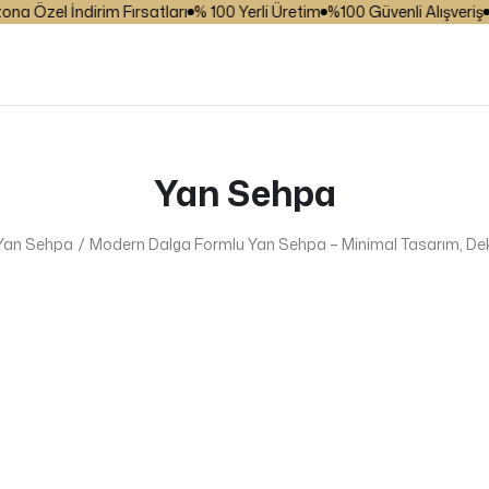
Özel İndirim Fırsatları
% 100 Yerli Üretim
%100 Güvenli Alışveriş
₺ 2
Yan Sehpa
Yan Sehpa
Modern Dalga Formlu Yan Sehpa – Minimal Tasarım, De