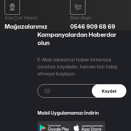
Size Çok Yakınız
Bize Ulaşın
Mağazalarımız
0546 909 68 69
Kampanyalardan Haberdar
olun
E-Mail adresinizi haber listemize
ücretsiz kaydedin, hemen bizi takip
etmeye başlayın.
Kaydet
Mobil Uygulamamızı İndirin