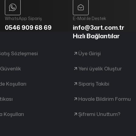
WhatsApp Sipariş
E-Mail ile Destek
0546 909 68 69
info@3art.com.tr
Hızlı Bağlantılar
Satış Sözleşmesi
Üye Girişi
e Güvenlik
Yeni üyelik Oluştur
ade Koşulları
Sipariş Takibi
tikası
Havale Bildirim Formu
 Koşulları
Şifremi Unuttum?