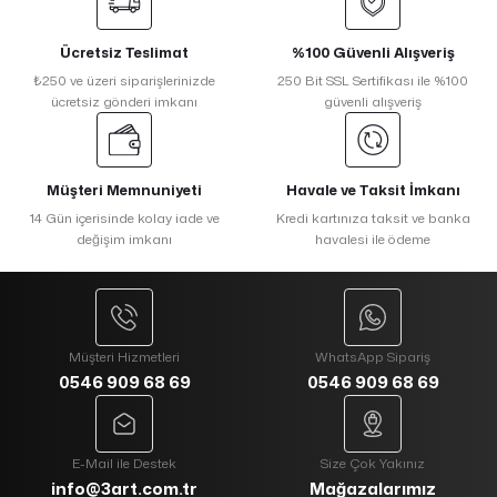
Ücretsiz Teslimat
%100 Güvenli Alışveriş
₺250 ve üzeri siparişlerinizde
250 Bit SSL Sertifikası ile %100
ücretsiz gönderi imkanı
güvenli alışveriş
Müşteri Memnuniyeti
Havale ve Taksit İmkanı
14 Gün içerisinde kolay iade ve
Kredi kartınıza taksit ve banka
değişim imkanı
havalesi ile ödeme
Müşteri Hizmetleri
WhatsApp Sipariş
0546 909 68 69
0546 909 68 69
E-Mail ile Destek
Size Çok Yakınız
info@3art.com.tr
Mağazalarımız