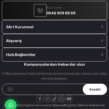
Bize Ulaşın
0546 909 68 69
3Art Kurumsal
Alışveriş
Hızlı Bağlantılar
Kampanyalardan Haberdar olun
E-Mail adresinizi haber listemize ücretsiz kaydedin, hemen bizi takip
etmeye başlayın.
Kaydet
Şubelerimiz
Toptan Kurumsal Sipariş
Blog
3art Metal Hakkında