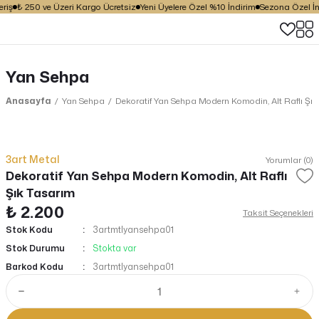
riş
₺ 250 ve Üzeri Kargo Ücretsiz
Yeni Üyelere Özel %10 İndirim
Sezona Özel İnd
Yan Sehpa
Anasayfa
Yan Sehpa
Dekoratif Yan Sehpa Modern Komodin, Alt Raflı Şı
3art Metal
Yorumlar (0)
Dekoratif Yan Sehpa Modern Komodin, Alt Raflı
Şık Tasarım
₺ 2.200
Taksit Seçenekleri
Stok Kodu
3artmtlyansehpa01
Stok Durumu
Stokta var
Barkod Kodu
3artmtlyansehpa01