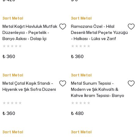
3art Metal
3art Metal
Metal Kağıt Havluluk Mutfak
Ramazana Özel - Hilal
Düzenleyici - Peçetelik -
Desenli Metal Peçete Yüzüğü
Banyo Askısı - Dolap İçi
- Halkası - Lüks ve Zarif
Düzenleyici
Tasarım - 6lı Set
₺ 360
₺ 360
3art Metal
3art Metal
Metal Çatal Kaşık Standı –
Metal Sunum Tepsisi -
Hijyenik ve Şık Sofra Düzeni
Modern ve Şık Kahvaltı &
Kahve İkram Tepsisi- Banyo
Organizer
₺ 360
₺ 480
3art Metal
3art Metal