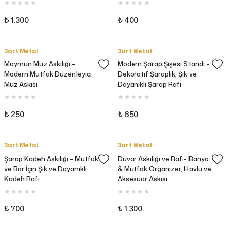
Kapsül, Şeker Karıştırıcı
Standı
₺ 1.300
₺ 400
3art Metal
3art Metal
Maymun Muz Askılığı –
Modern Şarap Şişesi Standı –
Modern Mutfak Düzenleyici
Dekoratif Şaraplık, Şık ve
Muz Askısı
Dayanıklı Şarap Rafı
₺ 250
₺ 650
3art Metal
3art Metal
Şarap Kadeh Askılığı – Mutfak
Duvar Askılığı ve Raf - Banyo
ve Bar İçin Şık ve Dayanıklı
& Mutfak Organizer, Havlu ve
Kadeh Rafı
Aksesuar Askısı
₺ 700
₺ 1.300