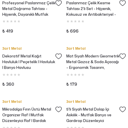
Profesyonel Paslanmaz Çelik
Paslanmaz Çelik Kesme
Metal Doğrama Tahtası -
Tahtası 2’li Set - Hijyenik,
Hijyenik, Dayanıklı Mutfak
Kokusuz ve Antibakteriyel -
Kesme Tahtası
Gömme Ayaklı
₺ 419
₺ 696
3art Metal
3art Metal
Dekoratif Metal Kağıt
Mat Siyah Modern Geometrik
Havluluk | Peçetelik | Havluluk
Metal Gazoz & Soda Açacağı
| Banyo Havlusu
– Ergonomik Tasarım,
Dayanıklı Çelik, Şık
₺ 360
₺ 179
3art Metal
3art Metal
Mikrodalga Fırın Üstü Metal
5'li Siyah Metal Dolap İçi
Organizer Raf | Mutfak
Askılık - Mutfak Banyo ve
Düzenleyici Raf | Bardak
Gardırop Düzenleyici
Askılı Çok Amaçlı Stand