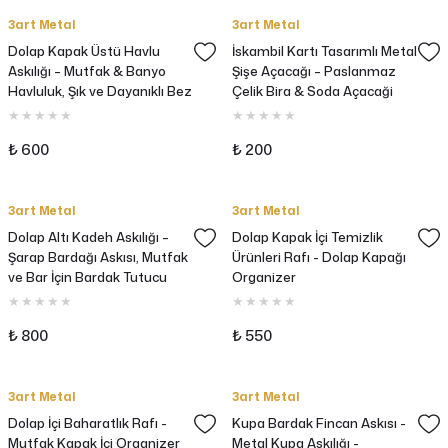
3art Metal
3art Metal
Dolap Kapak Üstü Havlu
İskambil Kartı Tasarımlı Metal
Askılığı – Mutfak & Banyo
Şişe Açacağı – Paslanmaz
Havluluk, Şık ve Dayanıklı Bez
Çelik Bira & Soda Açacaği
Askısı
₺ 600
₺ 200
3art Metal
3art Metal
Dolap Altı Kadeh Askılığı –
Dolap Kapak İçi Temizlik
Şarap Bardağı Askısı, Mutfak
Ürünleri Rafı - Dolap Kapağı
ve Bar İçin Bardak Tutucu
Organizer
₺ 800
₺ 550
3art Metal
3art Metal
Dolap İçi Baharatlık Rafı -
Kupa Bardak Fincan Askısı -
Mutfak Kapak İçi Organizer
Metal Kupa Askılığı -