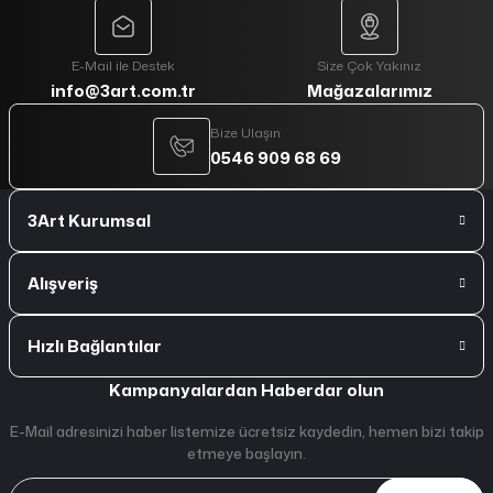
E-Mail ile Destek
Size Çok Yakınız
info@3art.com.tr
Mağazalarımız
Bize Ulaşın
0546 909 68 69
3Art Kurumsal
Alışveriş
Hızlı Bağlantılar
Kampanyalardan Haberdar olun
E-Mail adresinizi haber listemize ücretsiz kaydedin, hemen bizi takip
etmeye başlayın.