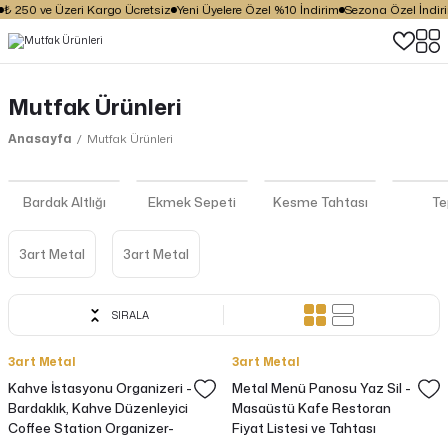
 250 ve Üzeri Kargo Ücretsiz
Yeni Üyelere Özel %10 İndirim
Sezona Özel İndirim 
Mutfak Ürünleri
Anasayfa
Mutfak Ürünleri
Bardak Altlığı
Ekmek Sepeti
Kesme Tahtası
Te
3art Metal
3art Metal
SIRALA
3art Metal
3art Metal
Kahve İstasyonu Organizeri -
Metal Menü Panosu Yaz Sil -
Bardaklık, Kahve Düzenleyici
Masaüstü Kafe Restoran
Coffee Station Organizer-
Fiyat Listesi ve Tahtası