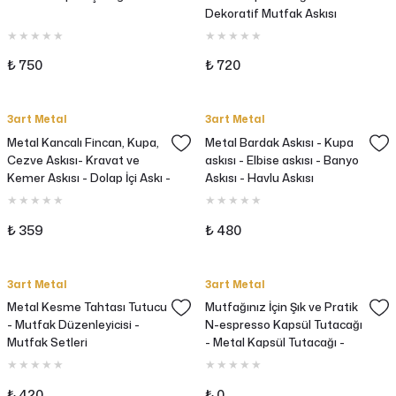
Dekoratif Mutfak Askısı
Bardak Düzenleyici
₺ 750
₺ 720
3art Metal
3art Metal
Metal Kancalı Fincan, Kupa,
Metal Bardak Askısı - Kupa
Cezve Askısı- Kravat ve
askısı - Elbise askısı - Banyo
Kemer Askısı - Dolap İçi Askı -
Askısı - Havlu Askısı
Banyo Askısı
₺ 359
₺ 480
3art Metal
3art Metal
Metal Kesme Tahtası Tutucu
Mutfağınız İçin Şık ve Pratik
- Mutfak Düzenleyicisi -
N-espresso Kapsül Tutacağı
Mutfak Setleri
- Metal Kapsül Tutacağı -
Kapsül Askısı
₺ 420
₺ 0