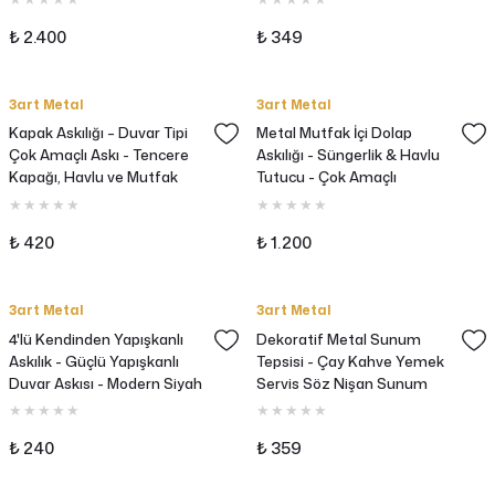
₺ 2.400
₺ 349
3art Metal
3art Metal
Kapak Askılığı – Duvar Tipi
Metal Mutfak İçi Dolap
Çok Amaçlı Askı - Tencere
Askılığı - Süngerlik & Havlu
Kapağı, Havlu ve Mutfak
Tutucu - Çok Amaçlı
Organizeri
Düzenleyici
₺ 420
₺ 1.200
3art Metal
3art Metal
4'lü Kendinden Yapışkanlı
Dekoratif Metal Sunum
Askılık - Güçlü Yapışkanlı
Tepsisi - Çay Kahve Yemek
Duvar Askısı - Modern Siyah
Servis Söz Nişan Sunum
Askı
Tepsisi
₺ 240
₺ 359