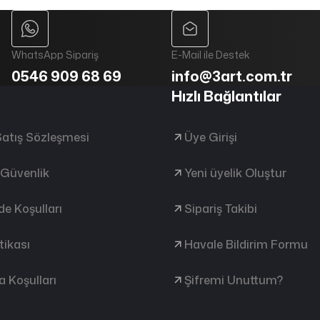
WhatsApp Sipariş
E-Mail ile Destek
0546 909 68 69
info@3art.com.tr
Hızlı Bağlantılar
Satış Sözleşmesi
Üye Girişi
e Güvenlik
Yeni üyelik Oluştur
ade Koşulları
Sipariş Takibi
tikası
Havale Bildirim Formu
 Koşulları
Şifremi Unuttum?