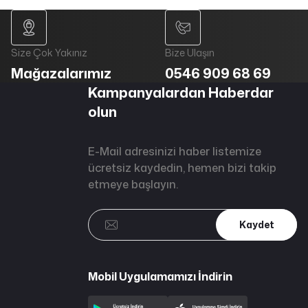
Size Çok Yakınız
Bize Ulaşın
Mağazalarımız
0546 909 68 69
Kampanyalardan Haberdar
olun
E-Mail adresinizi haber listemize
ücretsiz kaydedin, hemen bizi takip
etmeye başlayın.
Kaydet
Mobil Uygulamamızı İndirin