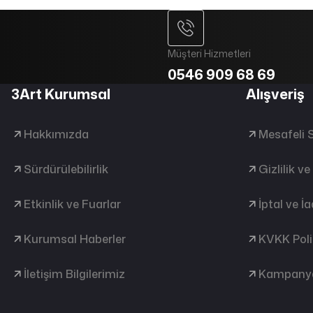
Müşteri Hizmetleri
0546 909 68 69
3Art Kurumsal
Alışveriş
Hakkımızda
Mesafeli 
Sürdürülebilirlik
Gizlilik v
Etkinlik ve Fuarlar
İptal ve İ
Kurumsal Haberler
KVKK Poli
İletişim Bilgilerimiz
Kampanya