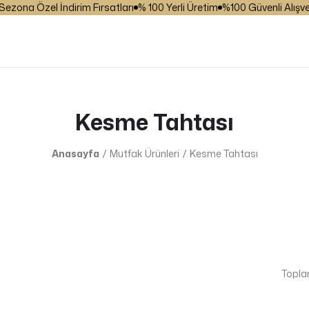
zona Özel İndirim Fırsatları
% 100 Yerli Üretim
%100 Güvenli Alışveri
Kesme Tahtası
Anasayfa
Mutfak Ürünleri
Kesme Tahtası
Topla