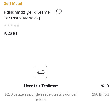
3art Metal
Paslanmaz Çelik Kesme
Tahtası Yuvarlak - |
Hijyenik, Çizilmeye
Dayanıklı, Gıda Temasına
₺ 400
Uygun
Ücretsiz Teslimat
%100
₺250 ve üzeri siparişlerinizde ücretsiz gönderi
250 Bit SSL
imkanı