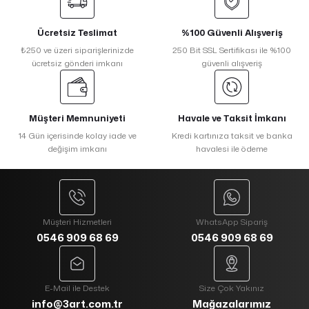
Ücretsiz Teslimat
%100 Güvenli Alışveriş
₺250 ve üzeri siparişlerinizde
250 Bit SSL Sertifikası ile %100
ücretsiz gönderi imkanı
güvenli alışveriş
Müşteri Memnuniyeti
Havale ve Taksit İmkanı
14 Gün içerisinde kolay iade ve
Kredi kartınıza taksit ve banka
değişim imkanı
havalesi ile ödeme
Müşteri Hizmetleri
WhatsApp Sipariş
0546 909 68 69
0546 909 68 69
E-Mail ile Destek
Size Çok Yakınız
info@3art.com.tr
Mağazalarımız