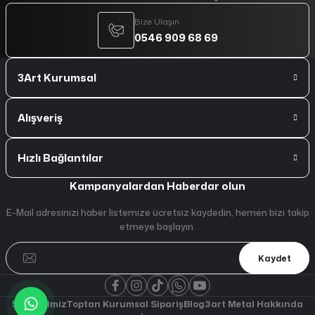
Bize Ulaşın
0546 909 68 69
3Art Kurumsal
Alışveriş
Hızlı Bağlantılar
Kampanyalardan Haberdar olun
E-Mail adresinizi haber listemize ücretsiz kaydedin, hemen bizi takip
etmeye başlayın.
Kaydet
Şubelerimiz
Toptan Kurumsal Sipariş
Blog
3art Metal Hakkında