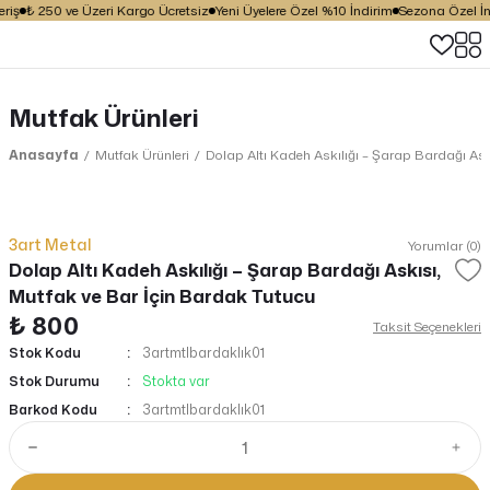
riş
₺ 250 ve Üzeri Kargo Ücretsiz
Yeni Üyelere Özel %10 İndirim
Sezona Özel İnd
Mutfak Ürünleri
Anasayfa
Mutfak Ürünleri
Dolap Altı Kadeh Askılığı – Şarap Bardağı Ask
3art Metal
Yorumlar (0)
Dolap Altı Kadeh Askılığı – Şarap Bardağı Askısı,
Mutfak ve Bar İçin Bardak Tutucu
₺ 800
Taksit Seçenekleri
Stok Kodu
3artmtlbardaklık01
Stok Durumu
Stokta var
Barkod Kodu
3artmtlbardaklık01