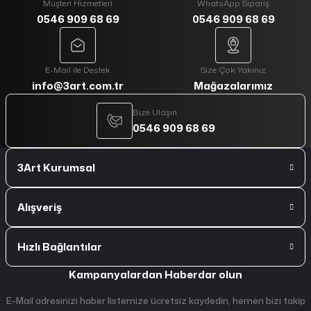
Müşteri Hizmetleri
WhatsApp Sipariş
0546 909 68 69
0546 909 68 69
E-Mail ile Destek
Size Çok Yakınız
info@3art.com.tr
Mağazalarımız
Bize Ulaşın
0546 909 68 69
3Art Kurumsal
Alışveriş
Hızlı Bağlantılar
Kampanyalardan Haberdar olun
E-Mail adresinizi haber listemize ücretsiz kaydedin, hemen bizi takip