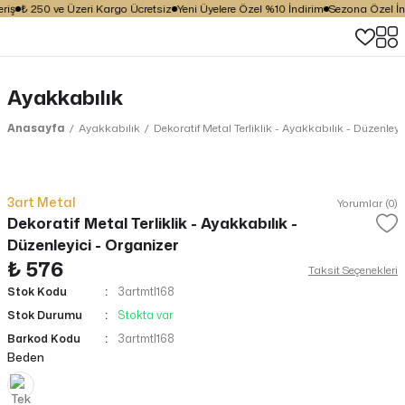
iş
₺ 250 ve Üzeri Kargo Ücretsiz
Yeni Üyelere Özel %10 İndirim
Sezona Özel İndi
Ayakkabılık
Anasayfa
Ayakkabılık
Dekoratif Metal Terliklik - Ayakkabılık - Düzenleyi
3art Metal
Yorumlar (0)
Dekoratif Metal Terliklik - Ayakkabılık -
Düzenleyici - Organizer
₺ 576
Taksit Seçenekleri
Stok Kodu
3artmtl168
Stok Durumu
Stokta var
Barkod Kodu
3artmtl168
Beden