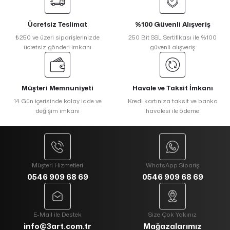
Ücretsiz Teslimat
%100 Güvenli Alışveriş
₺250 ve üzeri siparişlerinizde
250 Bit SSL Sertifikası ile %100
ücretsiz gönderi imkanı
güvenli alışveriş
Müşteri Memnuniyeti
Havale ve Taksit İmkanı
14 Gün içerisinde kolay iade ve
Kredi kartınıza taksit ve banka
değişim imkanı
havalesi ile ödeme
Müşteri Hizmetleri
WhatsApp Sipariş
0546 909 68 69
0546 909 68 69
E-Mail ile Destek
Size Çok Yakınız
info@3art.com.tr
Mağazalarımız