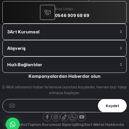
Bize Ulaşın
0546 909 68 69
3Art Kurumsal
Alışveriş
Hızlı Bağlantılar
Kampanyalardan Haberdar olun
E-Mail adresinizi haber listemize ücretsiz kaydedin, hemen bizi takip
etmeye başlayın.
Kaydet
Şubelerimiz
Toptan Kurumsal Sipariş
Blog
3art Metal Hakkında