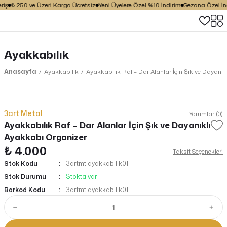
iş
₺ 250 ve Üzeri Kargo Ücretsiz
Yeni Üyelere Özel %10 İndirim
Sezona Özel İndi
Ayakkabılık
Anasayfa
Ayakkabılık
Ayakkabılık Raf – Dar Alanlar İçin Şık ve Dayanı
3art Metal
Yorumlar (0)
Ayakkabılık Raf – Dar Alanlar İçin Şık ve Dayanıklı
Ayakkabı Organizer
₺ 4.000
Taksit Seçenekleri
Stok Kodu
3artmtlayakkabılık01
Stok Durumu
Stokta var
Barkod Kodu
3artmtlayakkabılık01