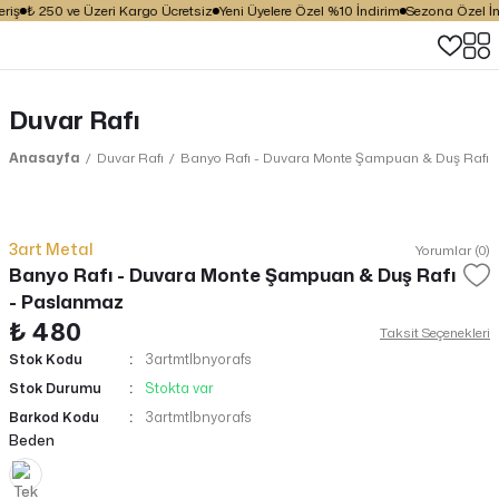
riş
₺ 250 ve Üzeri Kargo Ücretsiz
Yeni Üyelere Özel %10 İndirim
Sezona Özel İnd
Duvar Rafı
Anasayfa
Duvar Rafı
Banyo Rafı - Duvara Monte Şampuan & Duş Rafı 
3art Metal
Yorumlar (0)
Banyo Rafı - Duvara Monte Şampuan & Duş Rafı
- Paslanmaz
₺ 480
Taksit Seçenekleri
Stok Kodu
3artmtlbnyorafs
Stok Durumu
Stokta var
Barkod Kodu
3artmtlbnyorafs
Beden