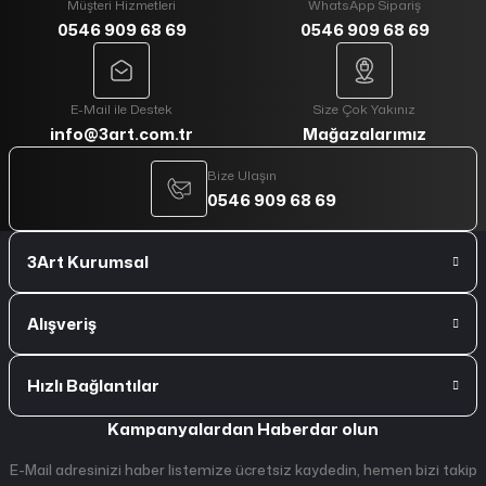
Müşteri Hizmetleri
WhatsApp Sipariş
0546 909 68 69
0546 909 68 69
E-Mail ile Destek
Size Çok Yakınız
info@3art.com.tr
Mağazalarımız
Bize Ulaşın
0546 909 68 69
3Art Kurumsal
Alışveriş
Hızlı Bağlantılar
Kampanyalardan Haberdar olun
E-Mail adresinizi haber listemize ücretsiz kaydedin, hemen bizi takip