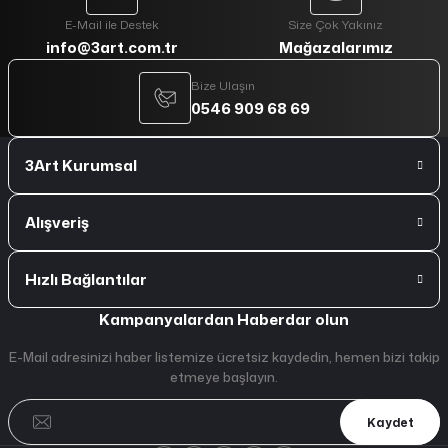
E-Mail ile Destek
Size Çok Yakınız
info@3art.com.tr
Mağazalarımız
Bize Ulaşın
0546 909 68 69
3Art Kurumsal
Alışveriş
Hızlı Bağlantılar
Kampanyalardan Haberdar olun
E-Mail adresinizi haber listemize ücretsiz kaydedin, hemen bizi takip
etmeye başlayın.
Kaydet