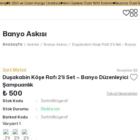
riş
₺ 250 ve Üzeri Kargo Ücretsiz
Yeni Üyelere Özel %10 İndirim
Sezona Özel İnd
Banyo Askısı
Anasayfa
Askılık
Banyo Askısı
Duşakabin Köşe Rafı 2’li Set – Banyo 
3art Metal
Yorumlar (0)
Duşakabin Köşe Rafı 2’li Set – Banyo Düzenleyici
Şampuanlık
₺ 500
Taksit Seçenekleri
Stok Kodu
3artmtlköşeraf
Stok Durumu
Stokta var
Barkod Kodu
3artmtlköşeraf
Varyant 1