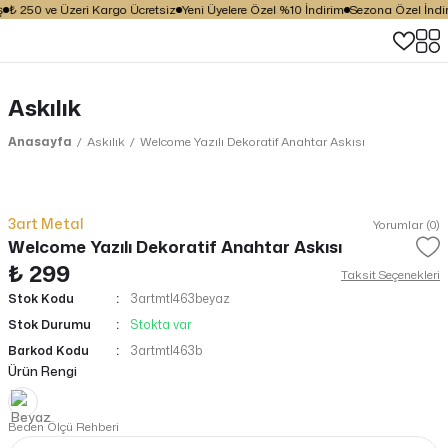
₺ 250 ve Üzeri Kargo Ücretsiz
Yeni Üyelere Özel %10 İndirim
Sezona Özel İndiri
Askılık
Anasayfa
Askılık
Welcome Yazılı Dekoratif Anahtar Askısı
3art Metal
Yorumlar (0)
Welcome Yazılı Dekoratif Anahtar Askısı
₺ 299
Taksit Seçenekleri
Stok Kodu
3artmtl463beyaz
Stok Durumu
Stokta var
Barkod Kodu
3artmtl463b
Ürün Rengi
Beden Ölçü Rehberi