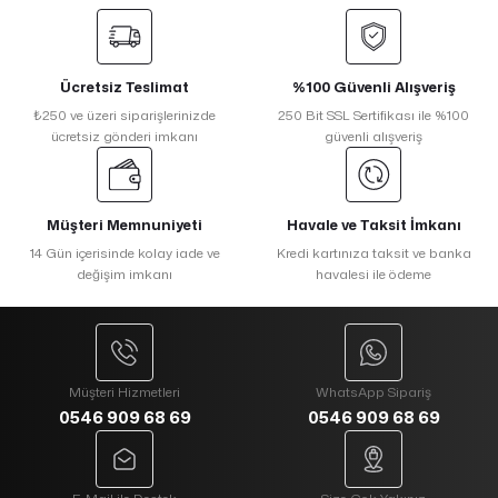
Ücretsiz Teslimat
%100 Güvenli Alışveriş
₺250 ve üzeri siparişlerinizde
250 Bit SSL Sertifikası ile %100
ücretsiz gönderi imkanı
güvenli alışveriş
Müşteri Memnuniyeti
Havale ve Taksit İmkanı
14 Gün içerisinde kolay iade ve
Kredi kartınıza taksit ve banka
değişim imkanı
havalesi ile ödeme
Müşteri Hizmetleri
WhatsApp Sipariş
0546 909 68 69
0546 909 68 69