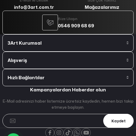
E-Mail ile Destek
Size Çok Yakınız
info@3art.com.tr
Mağazalarımız
Bize Ulaşın
0546 909 68 69
3Art Kurumsal
Alışveriş
Hızlı Bağlantılar
Kampanyalardan Haberdar olun
E-Mail adresinizi haber listemize ücretsiz kaydedin, hemen bizi takip
etmeye başlayın.
Kaydet