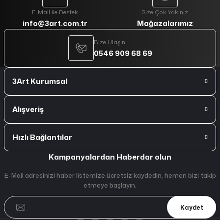
E-Mail ile Destek
Size Çok Yakınız
info@3art.com.tr
Mağazalarımız
Bize Ulaşın
0546 909 68 69
3Art Kurumsal
Alışveriş
Hızlı Bağlantılar
Kampanyalardan Haberdar olun
E-Mail adresinizi haber listemize ücretsiz kaydedin, hemen bizi takip
etmeye başlayın.
Kaydet