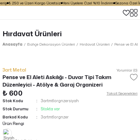
riş
₺ 250 ve Üzeri Kargo Ücretsiz
Yeni Üyelere Özel %10 İndirim
Sezona Özel İnd
Hırdavat Ürünleri
Anasayfa
Bahçe Dekorasyon Ürünleri
Hırdavat Ürünleri
Pense ve El Ale
3art Metal
Yorumlar (0)
Pense ve El Aleti Askılığı - Duvar Tipi Takım
Düzenleyici - Atölye & Garaj Organizeri
₺ 600
Taksit Seçenekleri
Stok Kodu
3artmtlorgnzersiyah
Stok Durumu
Stokta var
Barkod Kodu
3artmtlorgnzer
Ürün Rengi