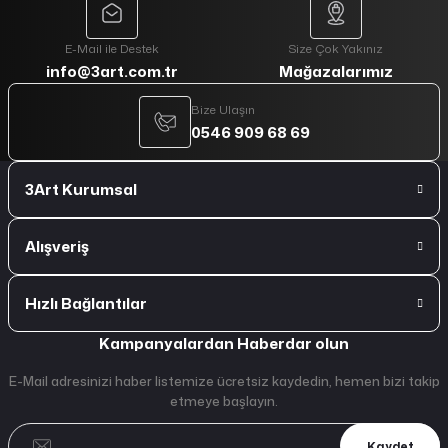
E-Mail ile Destek
Size Çok Yakınız
info@3art.com.tr
Mağazalarımız
Bize Ulaşın
0546 909 68 69
3Art Kurumsal
Alışveriş
Hızlı Bağlantılar
Kampanyalardan Haberdar olun
E-Mail adresinizi haber listemize ücretsiz kaydedin, hemen bizi takip
etmeye başlayın.
Kaydet