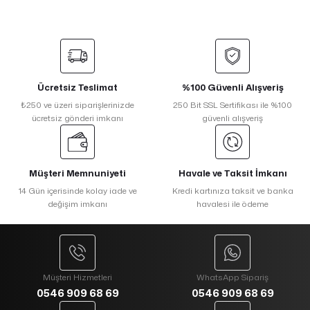
Ücretsiz Teslimat
%100 Güvenli Alışveriş
₺250 ve üzeri siparişlerinizde
250 Bit SSL Sertifikası ile %100
ücretsiz gönderi imkanı
güvenli alışveriş
Müşteri Memnuniyeti
Havale ve Taksit İmkanı
14 Gün içerisinde kolay iade ve
Kredi kartınıza taksit ve banka
değişim imkanı
havalesi ile ödeme
Müşteri Hizmetleri
WhatsApp Sipariş
0546 909 68 69
0546 909 68 69