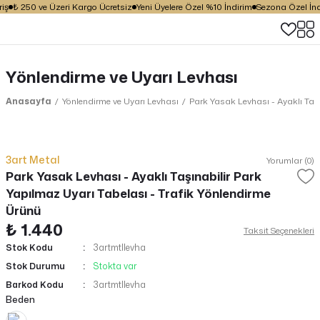
iş
₺ 250 ve Üzeri Kargo Ücretsiz
Yeni Üyelere Özel %10 İndirim
Sezona Özel İndir
Yönlendirme ve Uyarı Levhası
Anasayfa
Yönlendirme ve Uyarı Levhası
Park Yasak Levhası - Ayaklı Taşı
3art Metal
Yorumlar (0)
Park Yasak Levhası - Ayaklı Taşınabilir Park
Yapılmaz Uyarı Tabelası - Trafik Yönlendirme
Ürünü
₺ 1.440
Taksit Seçenekleri
Stok Kodu
3artmtllevha
Stok Durumu
Stokta var
Barkod Kodu
3artmtllevha
Beden