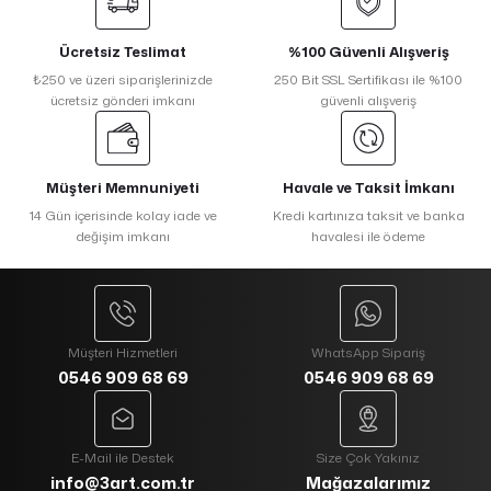
Ücretsiz Teslimat
%100 Güvenli Alışveriş
₺250 ve üzeri siparişlerinizde
250 Bit SSL Sertifikası ile %100
ücretsiz gönderi imkanı
güvenli alışveriş
Müşteri Memnuniyeti
Havale ve Taksit İmkanı
14 Gün içerisinde kolay iade ve
Kredi kartınıza taksit ve banka
değişim imkanı
havalesi ile ödeme
Müşteri Hizmetleri
WhatsApp Sipariş
0546 909 68 69
0546 909 68 69
E-Mail ile Destek
Size Çok Yakınız
info@3art.com.tr
Mağazalarımız