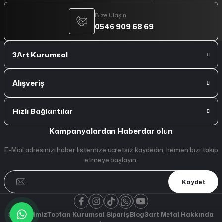
Bize Ulaşın
0546 909 68 69
3Art Kurumsal
Alışveriş
Hızlı Bağlantılar
Kampanyalardan Haberdar olun
E-Mail adresinizi haber listemize ücretsiz kaydedin, hemen bizi takip
etmeye başlayın.
Kaydet
Şubelerimiz
Toptan Kurumsal Sipariş
Blog
3art Metal Hakkında