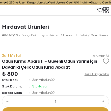
riş
₺ 250 ve Üzeri Kargo Ücretsiz
Yeni Üyelere Özel %10 İndirim
Sezona Özel İnd
Hırdavat Ürünleri
Anasayfa
Bahçe Dekorasyon Ürünleri
Hırdavat Ürünleri
Odun Kırma Apa
3art Metal
Yorumlar (0)
Odun Kırma Aparatı – Güvenli Odun Yarımı İçin
Dayanıkl Çelik Odun Kırıcı Aparat
₺ 800
Taksit Seçenekleri
Stok Kodu
3artmtlodun02
Stok Durumu
Stokta var
Barkod Kodu
3artmtlodun02