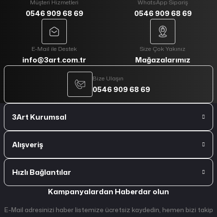
Müşteri Hizmetleri
WhatsApp Sipariş
0546 909 68 69
0546 909 68 69
E-Mail ile Destek
Size Çok Yakınız
info@3art.com.tr
Mağazalarımız
Bize Ulaşın
0546 909 68 69
3Art Kurumsal
Alışveriş
Hızlı Bağlantılar
Kampanyalardan Haberdar olun
E-Mail adresinizi haber listemize ücretsiz kaydedin, hemen bizi takip