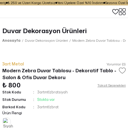
riş
₺ 250 ve Üzeri Kargo Ücretsiz
Yeni Üyelere Özel %10 İndirim
Sezona Özel İnd
Duvar Dekorasyon Ürünleri
Anasayfa
Duvar Dekorasyon Ürünleri
Modern Zebra Duvar Tablosu - Deko
3art Metal
Yorumlar (0)
Modern Zebra Duvar Tablosu - Dekoratif Tablo -
Salon & Ofis Duvar Dekoru
₺ 800
Taksit Seçenekleri
Stok Kodu
3artmtlzbratsiyah
Stok Durumu
Stokta var
Barkod Kodu
3artmtlzbrat
Ürün Rengi