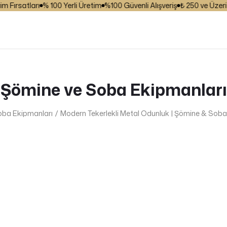
satları
% 100 Yerli Üretim
%100 Güvenli Alışveriş
₺ 250 ve Üzeri Karg
Şömine ve Soba Ekipmanları
oba Ekipmanları
Modern Tekerlekli Metal Odunluk | Şömine & Sob