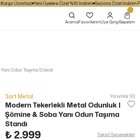
o Ücretsiz
Yeni Üyelere Özel %10 İndirim
Sezona Özel İndirim Fırsatl
Arama
Favorilerim
Üye Girişi
Sepetim
a Yanı Odun Taşıma Standı
3art Metal
Yorumlar (0)
Modern Tekerlekli Metal Odunluk |
Şömine & Soba Yanı Odun Taşıma
Standı
₺ 2.999
Taksit Seçenekleri