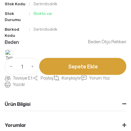
Stok Kodu
3artmtlodnlk
Stok
Stokta var
Durumu
Barkod
3artmtlodnlk
Kodu
Beden
Beden Ölçü Rehberi
Sepete Ekle
Tavsiye Et
Paylaş
Karşılaştır
Yorum Yaz
Yazdır
Ürün Bilgisi
Yorumlar