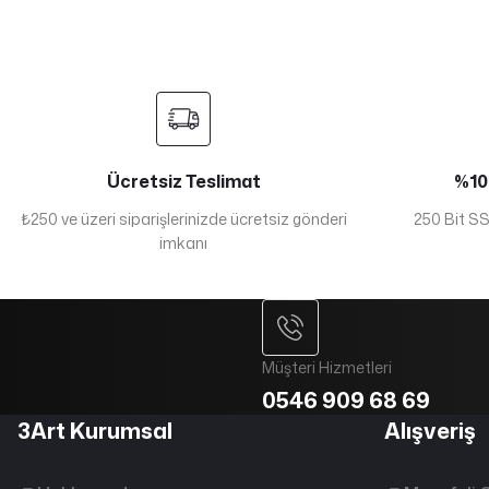
Ücretsiz Teslimat
%100
₺250 ve üzeri siparişlerinizde ücretsiz gönderi
250 Bit SSL
imkanı
Müşteri Hizmetleri
0546 909 68 69
3Art Kurumsal
Alışveriş