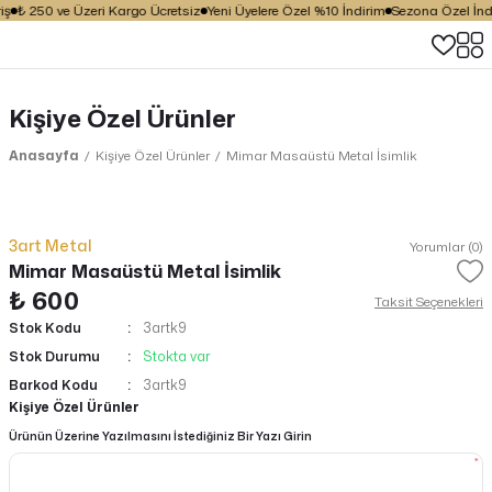
ş
₺ 250 ve Üzeri Kargo Ücretsiz
Yeni Üyelere Özel %10 İndirim
Sezona Özel İndir
Kişiye Özel Ürünler
Anasayfa
Kişiye Özel Ürünler
Mimar Masaüstü Metal İsimlik
3art Metal
Yorumlar (0)
Mimar Masaüstü Metal İsimlik
₺ 600
Taksit Seçenekleri
Stok Kodu
3artk9
Stok Durumu
Stokta var
Barkod Kodu
3artk9
Kişiye Özel Ürünler
Ürünün Üzerine Yazılmasını İstediğiniz Bir Yazı Girin
*