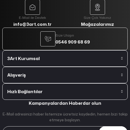
E-Mail ile Destek
Size Çok Yakınız
info@3art.com.tr
Mağazalarımız
Bize Ulaşın
0546 909 68 69
3Art Kurumsal
Alışveriş
Hızlı Bağlantılar
Kampanyalardan Haberdar olun
E-Mail adresinizi haber listemize ücretsiz kaydedin, hemen bizi takip
etmeye başlayın.