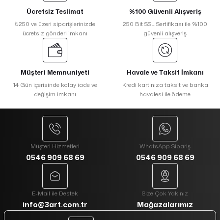
Ücretsiz Teslimat
%100 Güvenli Alışveriş
₺250 ve üzeri siparişlerinizde
250 Bit SSL Sertifikası ile %100
ücretsiz gönderi imkanı
güvenli alışveriş
Müşteri Memnuniyeti
Havale ve Taksit İmkanı
14 Gün içerisinde kolay iade ve
Kredi kartınıza taksit ve banka
değişim imkanı
havalesi ile ödeme
Müşteri Hizmetleri
WhatsApp Sipariş
0546 909 68 69
0546 909 68 69
E-Mail ile Destek
Size Çok Yakınız
info@3art.com.tr
Mağazalarımız