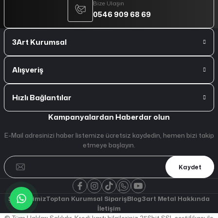
Bize Ulaşın
0546 909 68 69
3Art Kurumsal
Alışveriş
Hızlı Bağlantılar
Kampanyalardan Haberdar olun
E-Mail adresinizi haber listemize ücretsiz kaydedin, hemen bizi takip
etmeye başlayın.
Kaydet
Şubelerimiz
Toptan Kurumsal Sipariş
Blog
3art Metal Hakkında
İletişim