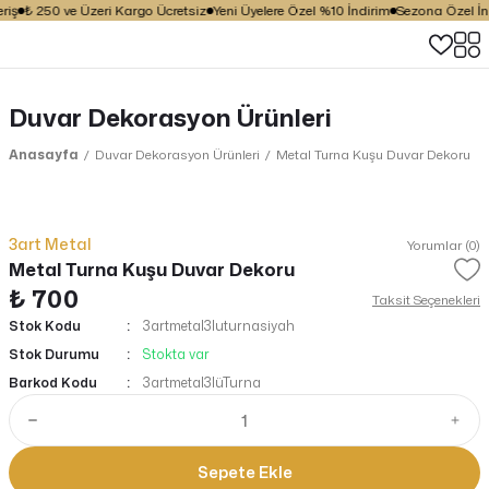
iş
₺ 250 ve Üzeri Kargo Ücretsiz
Yeni Üyelere Özel %10 İndirim
Sezona Özel İndi
Duvar Dekorasyon Ürünleri
Anasayfa
Duvar Dekorasyon Ürünleri
Metal Turna Kuşu Duvar Dekoru
3art Metal
Yorumlar (0)
Metal Turna Kuşu Duvar Dekoru
₺ 700
Taksit Seçenekleri
Stok Kodu
3artmetal3luturnasiyah
Stok Durumu
Stokta var
Barkod Kodu
3artmetal3lüTurna
Sepete Ekle