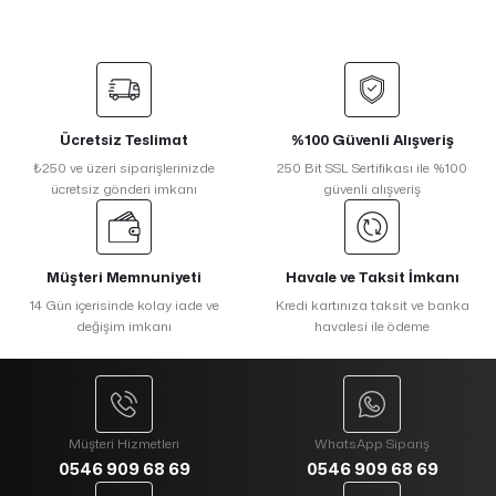
Ücretsiz Teslimat
%100 Güvenli Alışveriş
₺250 ve üzeri siparişlerinizde
250 Bit SSL Sertifikası ile %100
ücretsiz gönderi imkanı
güvenli alışveriş
Müşteri Memnuniyeti
Havale ve Taksit İmkanı
14 Gün içerisinde kolay iade ve
Kredi kartınıza taksit ve banka
değişim imkanı
havalesi ile ödeme
Müşteri Hizmetleri
WhatsApp Sipariş
0546 909 68 69
0546 909 68 69