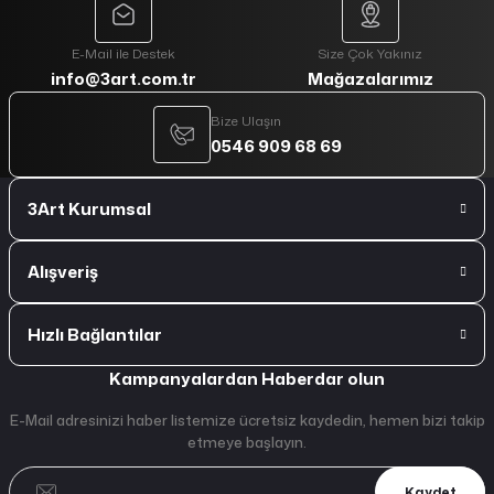
E-Mail ile Destek
Size Çok Yakınız
info@3art.com.tr
Mağazalarımız
Bize Ulaşın
0546 909 68 69
3Art Kurumsal
Alışveriş
Hızlı Bağlantılar
Kampanyalardan Haberdar olun
E-Mail adresinizi haber listemize ücretsiz kaydedin, hemen bizi takip
etmeye başlayın.
Kaydet