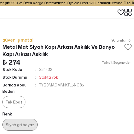
riş
₺ 250 ve Üzeri Kargo Ücretsiz
Yeni Üyelere Özel %10 İndirim
Sezona Özel İnd
güven iş metal
Yorumlar (0)
Metal Mat Siyah Kapı Arkası Askılık Ve Banyo
Kapı Arkası Askılık
₺ 274
Taksit Seçenekleri
Stok Kodu
234432
Stok Durumu
Stokta yok
Barkod Kodu
TYB0MAGMM1KTL5NG85
Beden
Tek Ebat
Renk
Siyah gri beyaz