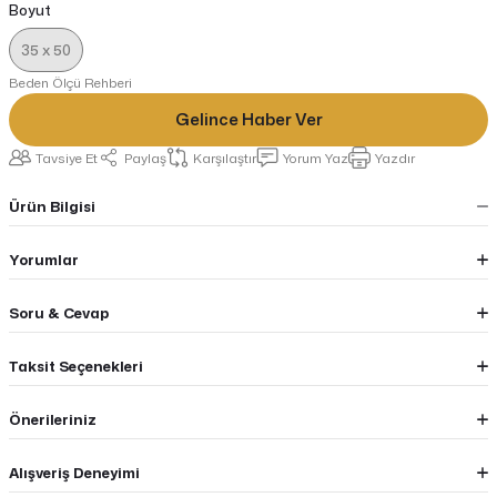
Boyut
35 x 50
Beden Ölçü Rehberi
Gelince Haber Ver
Tavsiye Et
Paylaş
Karşılaştır
Yorum Yaz
Yazdır
Ürün Bilgisi
Yorumlar
Soru & Cevap
Taksit Seçenekleri
Önerileriniz
Alışveriş Deneyimi