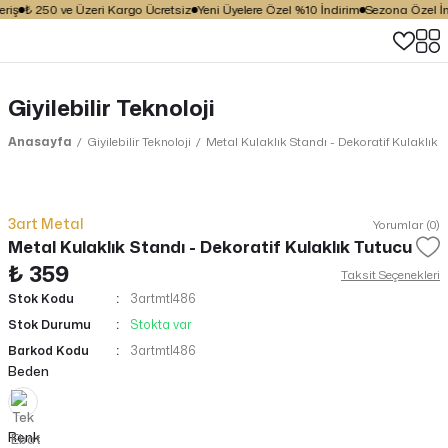
riş
₺ 250 ve Üzeri Kargo Ücretsiz
Yeni Üyelere Özel %10 İndirim
Sezona Özel İnd
Giyilebilir Teknoloji
Anasayfa
Giyilebilir Teknoloji
Metal Kulaklık Standı - Dekoratif Kulaklık 
3art Metal
Yorumlar (0)
Metal Kulaklık Standı - Dekoratif Kulaklık Tutucu
₺ 359
Taksit Seçenekleri
Stok Kodu
3artmtl486
Stok Durumu
Stokta var
Barkod Kodu
3artmtl486
Beden
Renk