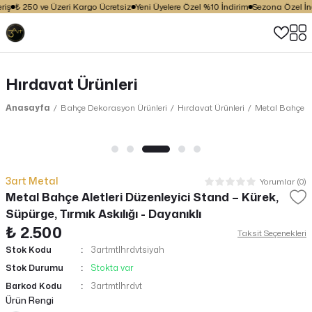
iş
₺ 250 ve Üzeri Kargo Ücretsiz
Yeni Üyelere Özel %10 İndirim
Sezona Özel İndi
Hırdavat Ürünleri
Anasayfa
Bahçe Dekorasyon Ürünleri
Hırdavat Ürünleri
Metal Bahçe Ale
3art Metal
Yorumlar (0)
Metal Bahçe Aletleri Düzenleyici Stand – Kürek,
Süpürge, Tırmık Askılığı - Dayanıklı
₺ 2.500
Taksit Seçenekleri
Stok Kodu
3artmtlhrdvtsiyah
Stok Durumu
Stokta var
Barkod Kodu
3artmtlhrdvt
Ürün Rengi