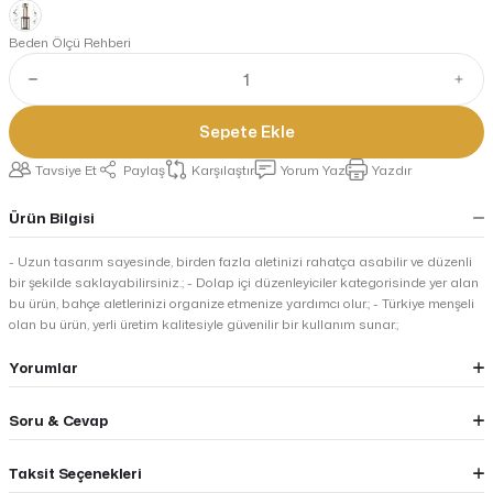
Beden Ölçü Rehberi
Sepete Ekle
Tavsiye Et
Paylaş
Karşılaştır
Yorum Yaz
Yazdır
Ürün Bilgisi
- Uzun tasarım sayesinde, birden fazla aletinizi rahatça asabilir ve düzenli
bir şekilde saklayabilirsiniz.; - Dolap içi düzenleyiciler kategorisinde yer alan
bu ürün, bahçe aletlerinizi organize etmenize yardımcı olur.; - Türkiye menşeli
olan bu ürün, yerli üretim kalitesiyle güvenilir bir kullanım sunar.;
Yorumlar
Soru & Cevap
Taksit Seçenekleri