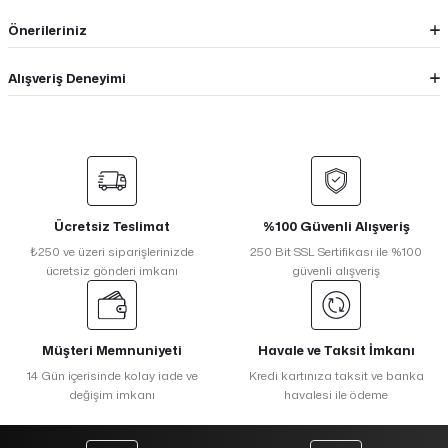
Önerileriniz
Alışveriş Deneyimi
Ücretsiz Teslimat
%100 Güvenli Alışveriş
₺250 ve üzeri siparişlerinizde
250 Bit SSL Sertifikası ile %100
ücretsiz gönderi imkanı
güvenli alışveriş
Müşteri Memnuniyeti
Havale ve Taksit İmkanı
14 Gün içerisinde kolay iade ve
Kredi kartınıza taksit ve banka
değişim imkanı
havalesi ile ödeme