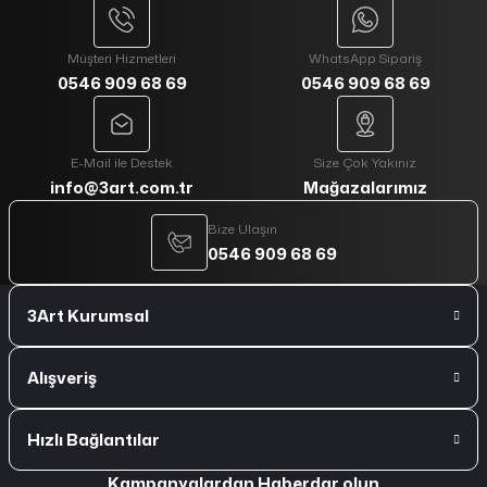
Müşteri Hizmetleri
WhatsApp Sipariş
0546 909 68 69
0546 909 68 69
E-Mail ile Destek
Size Çok Yakınız
info@3art.com.tr
Mağazalarımız
Bize Ulaşın
0546 909 68 69
3Art Kurumsal
Alışveriş
Hızlı Bağlantılar
Kampanyalardan Haberdar olun