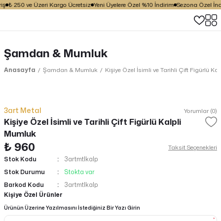
ş
₺ 250 ve Üzeri Kargo Ücretsiz
Yeni Üyelere Özel %10 İndirim
Sezona Özel İndir
Şamdan & Mumluk
Anasayfa
Şamdan & Mumluk
Kişiye Özel İsimli ve Tarihli Çift Figürlü K
3art Metal
Yorumlar (0)
Kişiye Özel İsimli ve Tarihli Çift Figürlü Kalpli
Mumluk
₺ 960
Taksit Seçenekleri
Stok Kodu
3artmtlkalp
Stok Durumu
Stokta var
Barkod Kodu
3artmtlkalp
Kişiye Özel Ürünler
Ürünün Üzerine Yazılmasını İstediğiniz Bir Yazı Girin
*