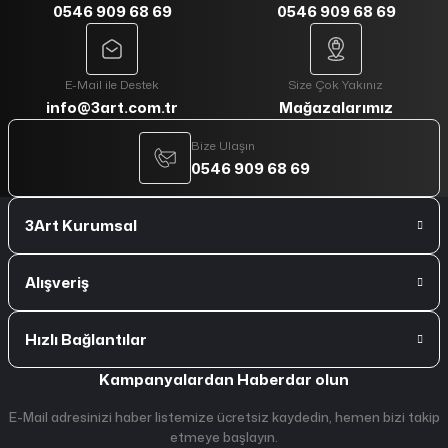
0546 909 68 69
0546 909 68 69
E-Mail ile Destek
Size Çok Yakınız
info@3art.com.tr
Mağazalarımız
Bize Ulaşın
0546 909 68 69
3Art Kurumsal
Alışveriş
Hızlı Bağlantılar
Kampanyalardan Haberdar olun
E-Mail adresinizi haber listemize ücretsiz kaydedin, hemen bizi takip
etmeye başlayın.