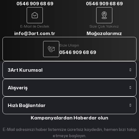
0546 909 68 69
0546 909 68 69
E-Mail ile Destek
Size Çok Yakınız
info@3art.com.tr
Mağazalarımız
Bize Ulaşın
0546 909 68 69
3Art Kurumsal
Alışveriş
Hızlı Bağlantılar
Kampanyalardan Haberdar olun
E-Mail adresinizi haber listemize ücretsiz kaydedin, hemen bizi takip
etmeye başlayın.