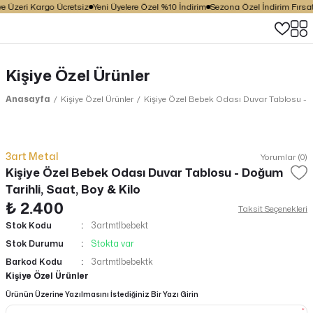
e Üzeri Kargo Ücretsiz
Yeni Üyelere Özel %10 İndirim
Sezona Özel İndirim Fırsatl
Kişiye Özel Ürünler
Anasayfa
Kişiye Özel Ürünler
Kişiye Özel Bebek Odası Duvar Tablosu - Do
3art Metal
Yorumlar (0)
Kişiye Özel Bebek Odası Duvar Tablosu - Doğum
Tarihli, Saat, Boy & Kilo
₺ 2.400
Taksit Seçenekleri
Stok Kodu
3artmtlbebekt
Stok Durumu
Stokta var
Barkod Kodu
3artmtlbebektk
Kişiye Özel Ürünler
Ürünün Üzerine Yazılmasını İstediğiniz Bir Yazı Girin
*