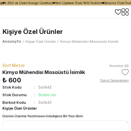
ş
₺ 250 ve Üzeri Kargo Ücretsiz
Yeni Üyelere Özel %10 İndirim
Sezona Özel İndir
Kişiye Özel Ürünler
Anasayfa
Kişiye Özel Ürünler
Kimya Mühendisi Masaüstü İsimlik
3art Metal
Yorumlar (0)
Kimya Mühendisi Masaüstü İsimlik
₺ 600
Taksit Seçenekleri
Stok Kodu
3artk43
Stok Durumu
Stokta var
Barkod Kodu
3artk43
Kişiye Özel Ürünler
Ürünün Üzerine Yazılmasını İstediğiniz Bir Yazı Girin
*