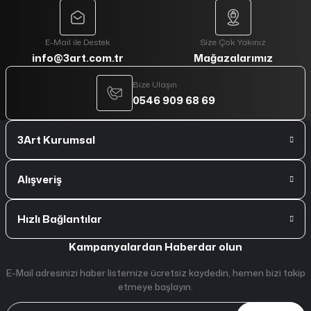
E-Mail ile Destek
Size Çok Yakınız
info@3art.com.tr
Mağazalarımız
Bize Ulaşın
0546 909 68 69
3Art Kurumsal
Alışveriş
Hızlı Bağlantılar
Kampanyalardan Haberdar olun
E-Mail adresinizi haber listemize ücretsiz kaydedin, hemen bizi takip
etmeye başlayın.