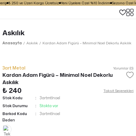
riş
₺ 250 ve Üzeri Kargo Ücretsiz
Yeni Üyelere Özel %10 İndirim
Sezona Özel İnd
Askılık
Anasayfa
Askılık
Kardan Adam Figürü – Minimal Noel Dekorlu Askılık
3art Metal
Yorumlar (0)
Kardan Adam Figürü – Minimal Noel Dekorlu
Askılık
₺ 240
Taksit Seçenekleri
Stok Kodu
3artmtlnoel
Stok Durumu
Stokta var
Barkod Kodu
3artmtlnoel
Beden