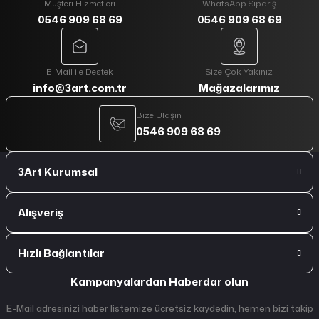
Müşteri Hizmetleri
WhatsApp Sipariş
0546 909 68 69
0546 909 68 69
E-Mail ile Destek
Size Çok Yakınız
info@3art.com.tr
Mağazalarımız
Bize Ulaşın
0546 909 68 69
3Art Kurumsal
Alışveriş
Hızlı Bağlantılar
Kampanyalardan Haberdar olun
E-Mail adresinizi haber listemize ücretsiz kaydedin, hemen bizi takip