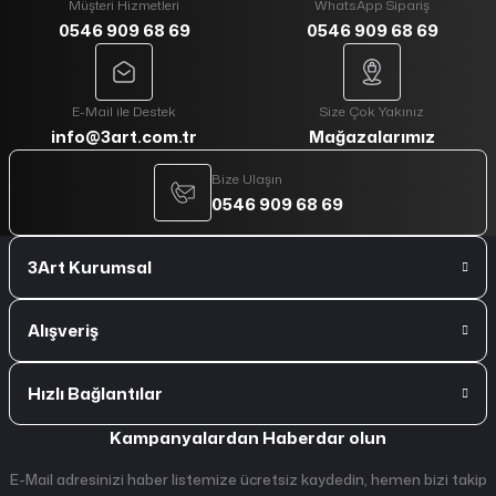
Müşteri Hizmetleri
WhatsApp Sipariş
0546 909 68 69
0546 909 68 69
E-Mail ile Destek
Size Çok Yakınız
info@3art.com.tr
Mağazalarımız
Bize Ulaşın
0546 909 68 69
3Art Kurumsal
Alışveriş
Hızlı Bağlantılar
Kampanyalardan Haberdar olun
E-Mail adresinizi haber listemize ücretsiz kaydedin, hemen bizi takip