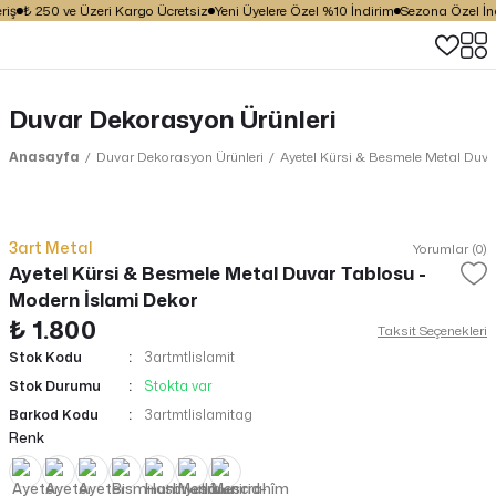
iş
₺ 250 ve Üzeri Kargo Ücretsiz
Yeni Üyelere Özel %10 İndirim
Sezona Özel İndi
Duvar Dekorasyon Ürünleri
Anasayfa
Duvar Dekorasyon Ürünleri
Ayetel Kürsi & Besmele Metal Duva
3art Metal
Yorumlar (0)
Ayetel Kürsi & Besmele Metal Duvar Tablosu -
Modern İslami Dekor
₺ 1.800
Taksit Seçenekleri
Stok Kodu
3artmtlislamit
Stok Durumu
Stokta var
Barkod Kodu
3artmtlislamitag
Renk