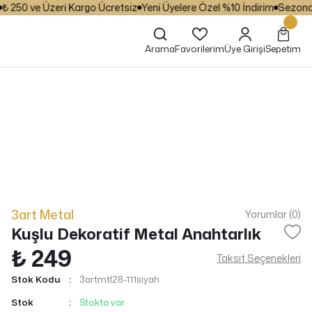
250 ve Üzeri Kargo Ücretsiz
Yeni Üyelere Özel %10 İndirim
Sezona Öze
Arama
Favorilerim
Üye Girişi
Sepetim
3art Metal
Yorumlar (0)
Kuşlu Dekoratif Metal Anahtarlık
₺ 249
Taksit Seçenekleri
Stok Kodu
3artmtl28-111siyah
Stok
Stokta var