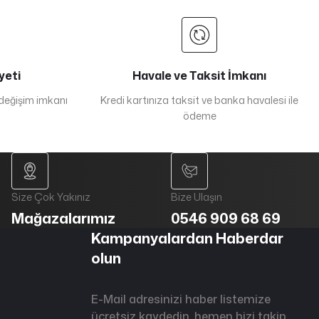
yeti
Havale ve Taksit İmkanı
 değişim imkanı
Kredi kartınıza taksit ve banka havalesi ile
ödeme
Size Çok Yakınız
Bize Ulaşın
Mağazalarımız
0546 909 68 69
Kampanyalardan Haberdar
olun
E-Mail adresinizi haber listemize
ücretsiz kaydedin, hemen bizi takip