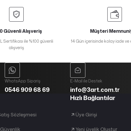
 Güvenli Alışveriş
Müşteri Memnuni
 Sertifikası ile %100 güvenli
14 Gün içerisinde kolay iade ve
alışveriş
WhatsApp Sipariş
E-Mail ile Destek
0546 909 68 69
info@3art.com.tr
Hızlı Bağlantılar
Satış Sözleşmesi
Üye Girişi
e Güvenlik
Yeni üyelik Oluştur