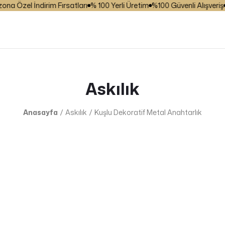
 Özel İndirim Fırsatları
% 100 Yerli Üretim
%100 Güvenli Alışveriş
₺ 
Askılık
Anasayfa
Askılık
Kuşlu Dekoratif Metal Anahtarlık