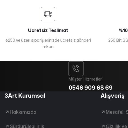
Ücretsiz Teslimat
%100
₺250 ve üzeri siparişlerinizde ücretsiz gönderi
250 Bit SSL
imkanı
Müşteri Hizmetleri
0546 909 68 69
3Art Kurumsal
Alışveriş
Hakkımızda
Mesafeli 
Sürdürülebilirlik
Gizlilik v