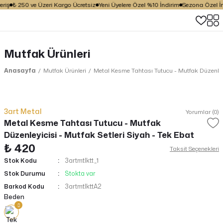
riş
₺ 250 ve Üzeri Kargo Ücretsiz
Yeni Üyelere Özel %10 İndirim
Sezona Özel İnd
Mutfak Ürünleri
Anasayfa
Mutfak Ürünleri
Metal Kesme Tahtası Tutucu - Mutfak Düzenleyic
3art Metal
Yorumlar (0)
Metal Kesme Tahtası Tutucu - Mutfak
Düzenleyicisi - Mutfak Setleri Siyah - Tek Ebat
₺ 420
Taksit Seçenekleri
Stok Kodu
3artmtlktt_1
Stok Durumu
Stokta var
Barkod Kodu
3artmtlkttA2
Beden