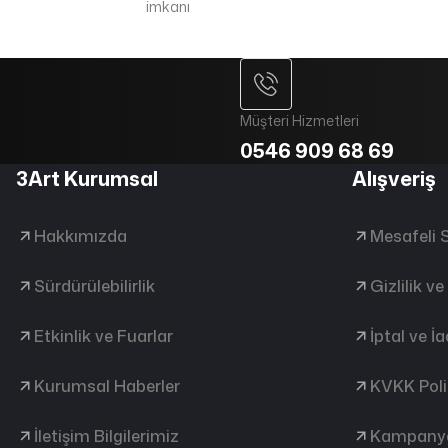
imkanı
Müşteri Hizmetleri
0546 909 68 69
3Art Kurumsal
Alışveriş
Hakkımızda
Mesafeli 
Sürdürülebilirlik
Gizlilik v
Etkinlik ve Fuarlar
İptal ve İ
Kurumsal Haberler
KVKK Poli
İletişim Bilgilerimiz
Kampanya