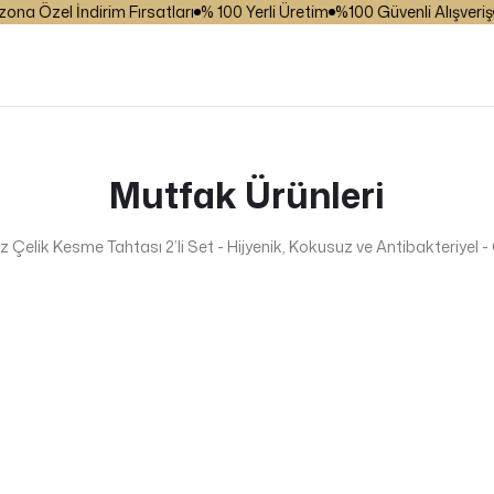
 Özel İndirim Fırsatları
% 100 Yerli Üretim
%100 Güvenli Alışveriş
₺ 
Mutfak Ürünleri
Çelik Kesme Tahtası 2’li Set - Hijyenik, Kokusuz ve Antibakteriyel -