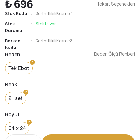
₺ 696
Taksit Seçenekleri
Stok Kodu
3artmtlikiliKesme_1
Stok
Stokta var
Durumu
Barkod
3artmtlikiliKesme2
Kodu
Beden
Beden Ölçü Rehberi
Tek Ebat
Renk
2li set
Boyut
34 x 24