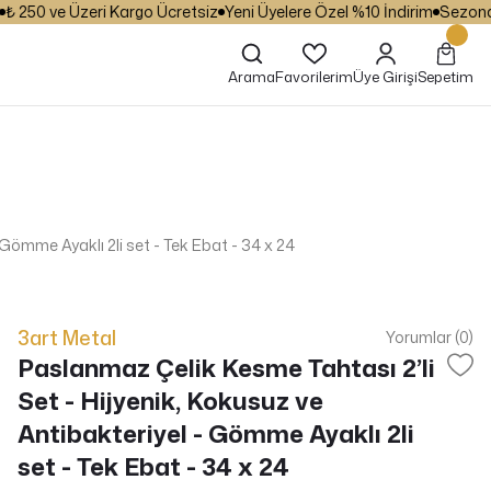
250 ve Üzeri Kargo Ücretsiz
Yeni Üyelere Özel %10 İndirim
Sezona Öze
Arama
Favorilerim
Üye Girişi
Sepetim
 Gömme Ayaklı 2li set - Tek Ebat - 34 x 24
3art Metal
Yorumlar (0)
Paslanmaz Çelik Kesme Tahtası 2’li
Set - Hijyenik, Kokusuz ve
Antibakteriyel - Gömme Ayaklı 2li
set - Tek Ebat - 34 x 24