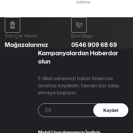
ödeme
Size Çok Yakınız
Bize Ulaşın
Mağazalarımız
0546 909 68 69
Kampanyalardan Haberdar
olun
E-Mail adresinizi haber listemize
ücretsiz kaydedin, hemen bizi takip
etmeye başlayın.
Kaydet
Mobil Uygulamamızı İndirin