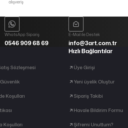
alışveriş
WhatsApp Sipariş
E-Mail ile Destek
0546 909 68 69
info@3art.com.tr
Hızlı Bağlantılar
Satış Sözleşmesi
Üye Girişi
e Güvenlik
Yeni üyelik Oluştur
ade Koşulları
Sipariş Takibi
tikası
Havale Bildirim Formu
 Koşulları
Şifremi Unuttum?