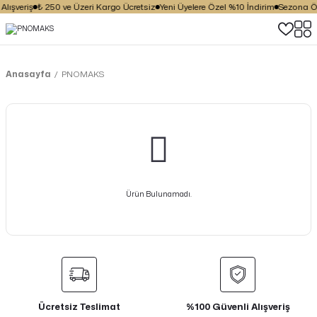
lışveriş
₺ 250 ve Üzeri Kargo Ücretsiz
Yeni Üyelere Özel %10 İndirim
Sezona Öze
Anasayfa
PNOMAKS
Ürün Bulunamadı.
Ücretsiz Teslimat
%100 Güvenli Alışveriş