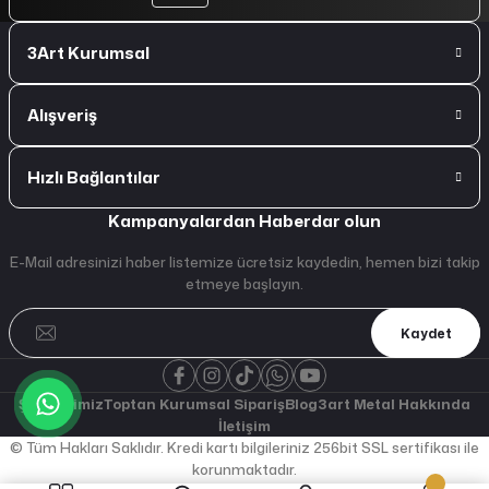
3Art Kurumsal
Alışveriş
Hızlı Bağlantılar
Kampanyalardan Haberdar olun
E-Mail adresinizi haber listemize ücretsiz kaydedin, hemen bizi takip
etmeye başlayın.
Kaydet
Şubelerimiz
Toptan Kurumsal Sipariş
Blog
3art Metal Hakkında
İletişim
© Tüm Hakları Saklıdır. Kredi kartı bilgileriniz 256bit SSL sertifikası ile
korunmaktadır.