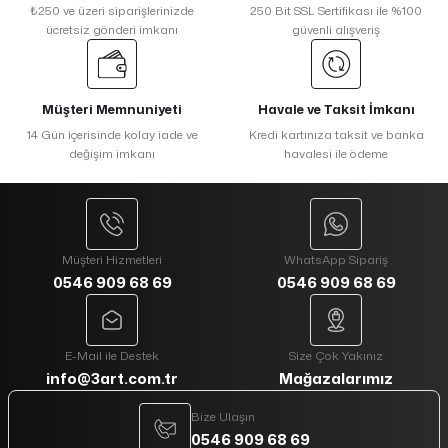
₺250 ve üzeri siparişlerinizde
250 Bit SSL Sertifikası ile %100
ücretsiz gönderi imkanı
güvenli alışveriş
Müşteri Memnuniyeti
Havale ve Taksit İmkanı
14 Gün içerisinde kolay iade ve
Kredi kartınıza taksit ve banka
değişim imkanı
havalesi ile ödeme
Müşteri Hizmetleri
WhatsApp Sipariş
0546 909 68 69
0546 909 68 69
E-Mail ile Destek
Size Çok Yakınız
info@3art.com.tr
Mağazalarımız
Bize Ulaşın
0546 909 68 69