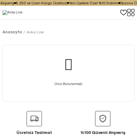
lışveriş
₺ 250 ve Üzeri Kargo Ücretsiz
Yeni Üyelere Özel %10 İndirim
Sezona Öze
Anasayfa
Anka Line
Ürün Bulunamadı.
Ücretsiz Teslimat
%100 Güvenli Alışveriş