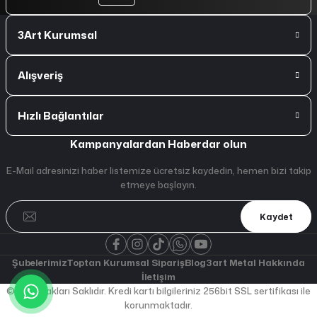
3Art Kurumsal
Alışveriş
Hızlı Bağlantılar
Kampanyalardan Haberdar olun
E-Mail adresinizi haber listemize ücretsiz kaydedin, hemen bizi takip
etmeye başlayın.
Kaydet
Şubelerimiz
Toptan Kurumsal Sipariş
Blog
3art Metal Hakkında
İletişim
© Tüm Hakları Saklıdır. Kredi kartı bilgileriniz 256bit SSL sertifikası ile
korunmaktadır.