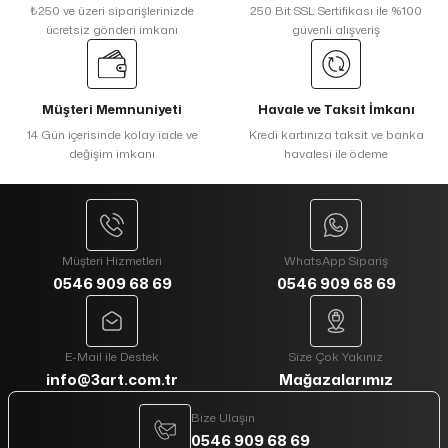
₺250 ve üzeri siparişlerinizde
250 Bit SSL Sertifikası ile %100
ücretsiz gönderi imkanı
güvenli alışveriş
Müşteri Memnuniyeti
Havale ve Taksit İmkanı
14 Gün içerisinde kolay iade ve
Kredi kartınıza taksit ve banka
değişim imkanı
havalesi ile ödeme
Müşteri Hizmetleri
WhatsApp Sipariş
0546 909 68 69
0546 909 68 69
E-Mail ile Destek
Size Çok Yakınız
info@3art.com.tr
Mağazalarımız
Bize Ulaşın
0546 909 68 69