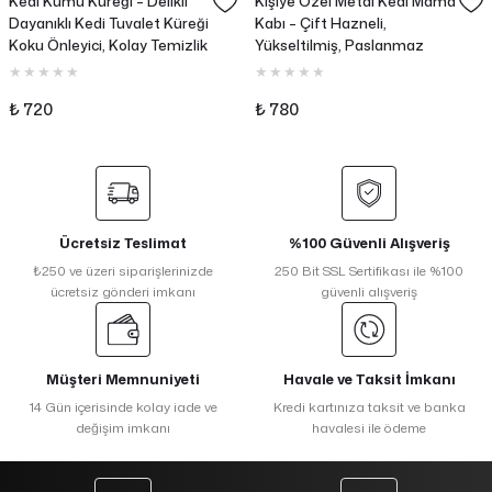
Kedi Kumu Küreği – Delikli
Kişiye Özel Metal Kedi Mama
Dayanıklı Kedi Tuvalet Küreği
Kabı – Çift Hazneli,
Koku Önleyici, Kolay Temizlik
Yükseltilmiş, Paslanmaz
Çelik
₺ 720
₺ 780
Ücretsiz Teslimat
%100 Güvenli Alışveriş
₺250 ve üzeri siparişlerinizde
250 Bit SSL Sertifikası ile %100
ücretsiz gönderi imkanı
güvenli alışveriş
Müşteri Memnuniyeti
Havale ve Taksit İmkanı
14 Gün içerisinde kolay iade ve
Kredi kartınıza taksit ve banka
değişim imkanı
havalesi ile ödeme