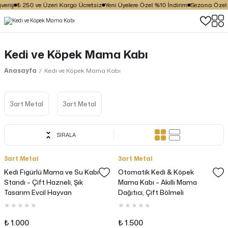
eriş
₺ 250 ve Üzeri Kargo Ücretsiz
Yeni Üyelere Özel %10 İndirim
Sezona Özel İn
Kedi ve Köpek Mama Kabı
Anasayfa
Kedi ve Köpek Mama Kabı
3art Metal
3art Metal
SIRALA
3art Metal
3art Metal
Kedi Figürlü Mama ve Su Kabı
Otomatik Kedi & Köpek
Standı – Çift Hazneli, Şık
Mama Kabı – Akıllı Mama
Tasarım Evcil Hayvan
Dağıtıcı, Çift Bölmeli
Besleme Standı
Besleme Ünitesi
₺ 1.000
₺ 1.500