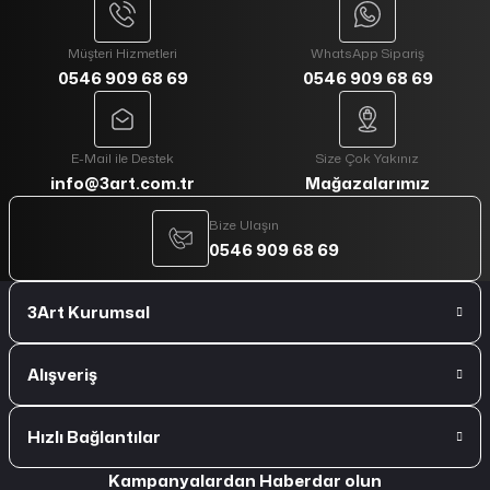
Müşteri Hizmetleri
WhatsApp Sipariş
0546 909 68 69
0546 909 68 69
E-Mail ile Destek
Size Çok Yakınız
info@3art.com.tr
Mağazalarımız
Bize Ulaşın
0546 909 68 69
3Art Kurumsal
Alışveriş
Hızlı Bağlantılar
Kampanyalardan Haberdar olun