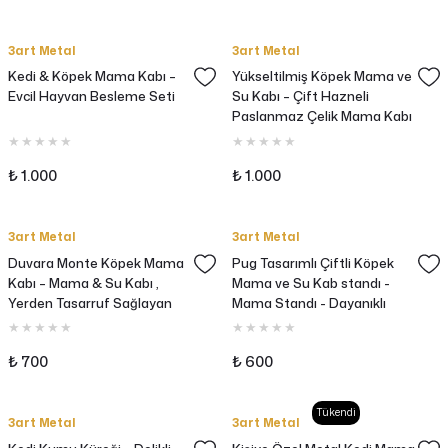
3art Metal
3art Metal
Kedi & Köpek Mama Kabı –
Yükseltilmiş Köpek Mama ve
Evcil Hayvan Besleme Seti
Su Kabı – Çift Hazneli
Paslanmaz Çelik Mama Kabı
₺ 1.000
₺ 1.000
3art Metal
3art Metal
Duvara Monte Köpek Mama
Pug Tasarımlı Çiftli Köpek
Kabı – Mama & Su Kabı ,
Mama ve Su Kab standı -
Yerden Tasarruf Sağlayan
Mama Standı - Dayanıklı
Askılı Sistem
Mama Kabı Seti
₺ 700
₺ 600
Tükendi
3art Metal
3art Metal