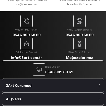
değişim imkanı
havalesi ile ödeme
Müşteri Hizmetleri
WhatsApp Sipariş
0546 909 68 69
0546 909 68 69
E-Mail ile Destek
Size Çok Yakınız
info@3art.com.tr
Mağazalarımız
Bize Ulaşın
0546 909 68 69
3Art Kurumsal
Alışveriş