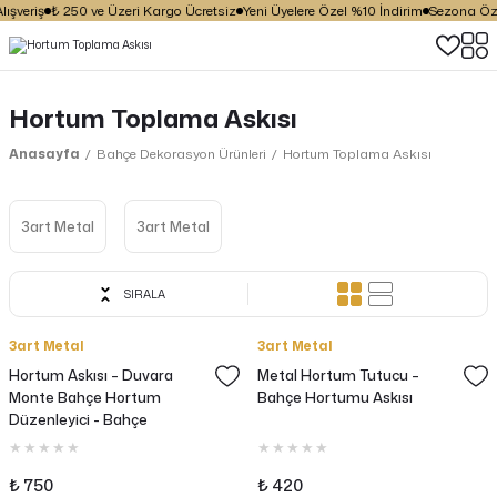
ışveriş
₺ 250 ve Üzeri Kargo Ücretsiz
Yeni Üyelere Özel %10 İndirim
Sezona Özel
Hortum Toplama Askısı
Anasayfa
Bahçe Dekorasyon Ürünleri
Hortum Toplama Askısı
3art Metal
3art Metal
SIRALA
3art Metal
3art Metal
Hortum Askısı – Duvara
Metal Hortum Tutucu –
Monte Bahçe Hortum
Bahçe Hortumu Askısı
Düzenleyici - Bahçe
Organizeri
₺ 750
₺ 420