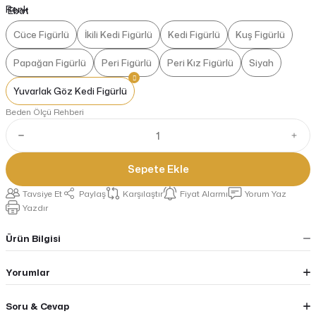
Renk
Cüce Figürlü
İkili Kedi Figürlü
Kedi Figürlü
Kuş Figürlü
Papağan Figürlü
Peri Figürlü
Peri Kız Figürlü
Siyah
Yuvarlak Göz Kedi Figürlü
Beden Ölçü Rehberi
Sepete Ekle
Tavsiye Et
Paylaş
Karşılaştır
Fiyat Alarmı
Yorum Yaz
Yazdır
Ürün Bilgisi
Yorumlar
Soru & Cevap