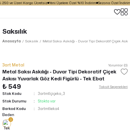
 250 ve Üzeri Kargo Ücretsiz
Yeni Üyelere Özel %10 İndirim
Sezona Özel İndirim F
Saksılık
Anasayfa
Saksılık
Metal Saksı Askılığı - Duvar Tipi Dekoratif Çiçek Askı
3art Metal
Yorumlar (0)
Metal Saksı Askılığı - Duvar Tipi Dekoratif Çiçek
Askısı Yuvarlak Göz Kedi Figürlü - Tek Ebat
₺ 549
Taksit Seçenekleri
Stok Kodu
3artmtlçiçeka_3
Stok Durumu
Stokta var
Barkod Kodu
3artmtlieka4
Beden