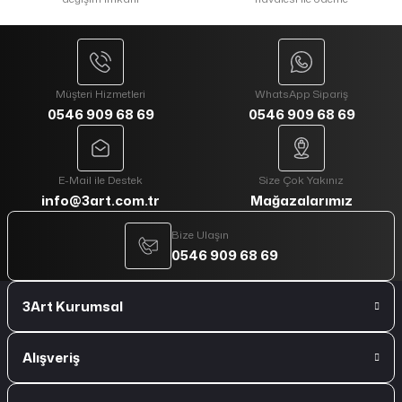
Müşteri Hizmetleri
WhatsApp Sipariş
0546 909 68 69
0546 909 68 69
E-Mail ile Destek
Size Çok Yakınız
info@3art.com.tr
Mağazalarımız
Bize Ulaşın
0546 909 68 69
3Art Kurumsal
Alışveriş