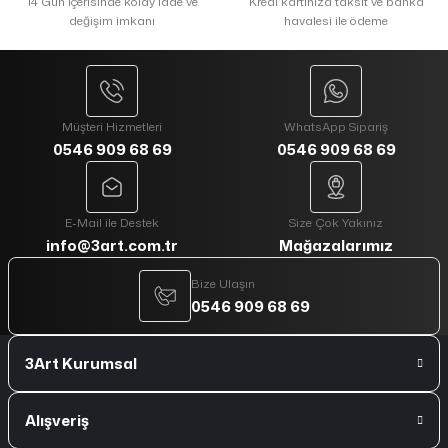
14 Gün içerisinde kolay iade ve
Kredi kartınıza taksit ve banka
değişim imkanı
havalesi ile ödeme
Müşteri Hizmetleri
WhatsApp Sipariş
0546 909 68 69
0546 909 68 69
E-Mail ile Destek
Size Çok Yakınız
info@3art.com.tr
Mağazalarımız
Bize Ulaşın
0546 909 68 69
3Art Kurumsal
Alışveriş