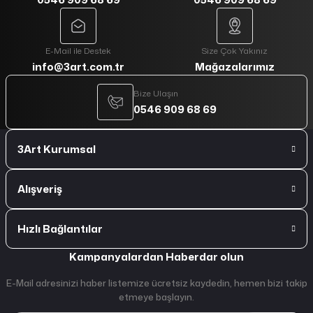
E-Mail ile Destek
Size Çok Yakınız
info@3art.com.tr
Mağazalarımız
Bize Ulaşın
0546 909 68 69
3Art Kurumsal
Alışveriş
Hızlı Bağlantılar
Kampanyalardan Haberdar olun
E-Mail adresinizi haber listemize ücretsiz kaydedin, hemen bizi takip
etmeye başlayın.