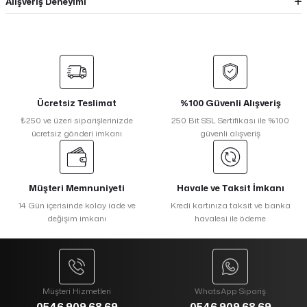
Alışveriş Deneyimi
Ücretsiz Teslimat
%100 Güvenli Alışveriş
₺250 ve üzeri siparişlerinizde
250 Bit SSL Sertifikası ile %100
ücretsiz gönderi imkanı
güvenli alışveriş
Müşteri Memnuniyeti
Havale ve Taksit İmkanı
14 Gün içerisinde kolay iade ve
Kredi kartınıza taksit ve banka
değişim imkanı
havalesi ile ödeme
Müşteri Hizmetleri
WhatsApp Sipariş
0546 909 68 69
0546 909 68 69