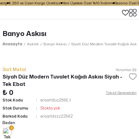
riş
₺ 250 ve Üzeri Kargo Ücretsiz
Yeni Üyelere Özel %10 İndirim
Sezona Özel İnd
Banyo Askısı
Anasayfa
Askılık
Banyo Askısı
Siyah Düz Modern Tuvalet Kağıdı Askıs
3art Metal
Yorumlar (0)
Siyah Düz Modern Tuvalet Kağıdı Askısı Siyah -
Tek Ebat
₺ 0
Taksit Seçenekleri
Stok Kodu
eraartdüz2555_1
Stok Durumu
Stokta yok
Barkod Kodu
eraartdzzz22562
Beden