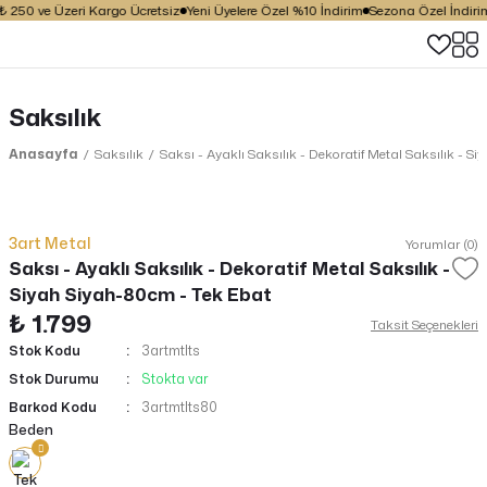
 ve Üzeri Kargo Ücretsiz
Yeni Üyelere Özel %10 İndirim
Sezona Özel İndirim Fırsa
Saksılık
Anasayfa
Saksılık
Saksı - Ayaklı Saksılık - Dekoratif Metal Saksılık - S
3art Metal
Yorumlar (0)
Saksı - Ayaklı Saksılık - Dekoratif Metal Saksılık -
Siyah Siyah-80cm - Tek Ebat
₺ 1.799
Taksit Seçenekleri
Stok Kodu
3artmtlts
Stok Durumu
Stokta var
Barkod Kodu
3artmtlts80
Beden