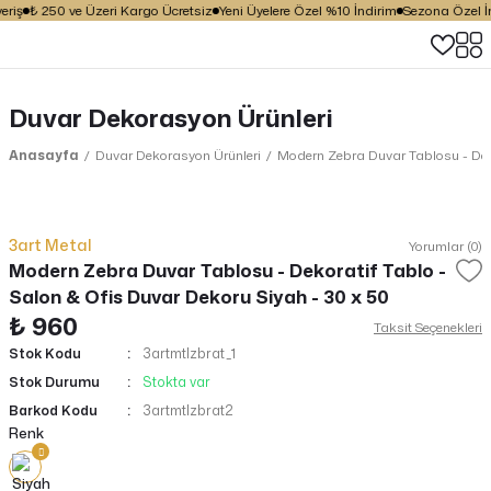
riş
₺ 250 ve Üzeri Kargo Ücretsiz
Yeni Üyelere Özel %10 İndirim
Sezona Özel İnd
Duvar Dekorasyon Ürünleri
Anasayfa
Duvar Dekorasyon Ürünleri
Modern Zebra Duvar Tablosu - Deko
3art Metal
Yorumlar (0)
Modern Zebra Duvar Tablosu - Dekoratif Tablo -
Salon & Ofis Duvar Dekoru Siyah - 30 x 50
₺ 960
Taksit Seçenekleri
Stok Kodu
3artmtlzbrat_1
Stok Durumu
Stokta var
Barkod Kodu
3artmtlzbrat2
Renk