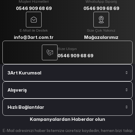
Müşteri Hizmetleri
WhatsApp Sipariş
0546 909 68 69
0546 909 68 69
E-Mail ile Destek
Size Çok Yakınız
info@3art.com.tr
Mağazalarımız
Bize Ulaşın
0546 909 68 69
3Art Kurumsal
Alışveriş
Hızlı Bağlantılar
Kampanyalardan Haberdar olun
E-Mail adresinizi haber listemize ücretsiz kaydedin, hemen bizi takip