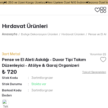
iş
₺ 250 ve Üzeri Kargo Ücretsiz
Yeni Üyelere Özel %10 İndirim
Sezona Özel İndi
Hırdavat Ürünleri
Anasayfa
Bahçe Dekorasyon Ürünleri
Hırdavat Ürünleri
Pense ve El Ale
3art Metal
Yorumlar (0)
Pense ve El Aleti Askılığı - Duvar Tipi Takım
Düzenleyici - Atölye & Garaj Organizeri
₺ 720
Taksit Seçenekleri
Stok Kodu
3artmtlorgnzer
Stok Durumu
Stokta var
Barkod Kodu
3artmtlorgnzer
Beden