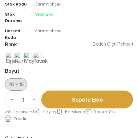
Stok Kodu
3artmtlbhçea
Stok
Stokta var
Durumu
Barkod
3artmtlbheae
Kodu
Renk
Beden Ölçü Rehberi
Boyut
25 x 15
Sepete Ekle
Tavsiye Et
Paylaş
Karşılaştır
Yorum Yaz
Yazdır