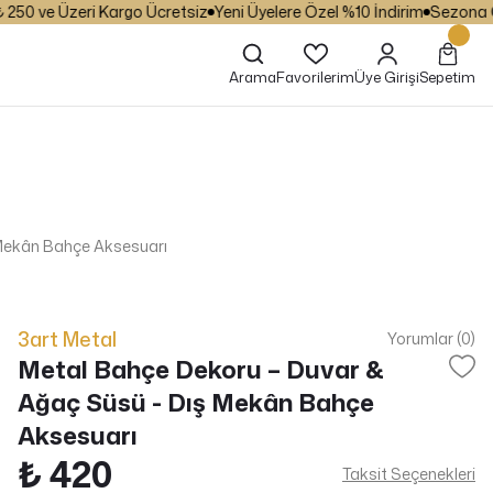
0 ve Üzeri Kargo Ücretsiz
Yeni Üyelere Özel %10 İndirim
Sezona Özel 
Arama
Favorilerim
Üye Girişi
Sepetim
 Mekân Bahçe Aksesuarı
3art Metal
Yorumlar (0)
Metal Bahçe Dekoru – Duvar &
Ağaç Süsü - Dış Mekân Bahçe
Aksesuarı
₺ 420
Taksit Seçenekleri