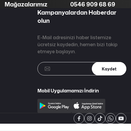
Mağazalarımız
0546 909 68 69
Kampanyalardan Haberdar
olun
E-Mail adresinizi haber listemize
ücretsiz kaydedin, hemen bizi takip
etmeye başlayın.
Kaydet
Mobil Uygulamamızı İndirin