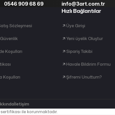
0546 909 68 69
info@3art.com.tr
Hızlı Bağlantılar
Satış Sözleşmesi
Üye Girişi
e Güvenlik
Yeni üyelik Oluştur
ade Koşulları
Sipariş Takibi
tikası
Havale Bildirim Formu
 Koşulları
Şifremi Unuttum?
akkında
İletişim
 sertifikası ile korunmaktadır.