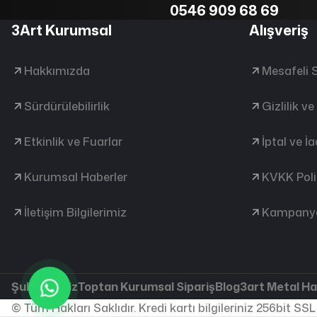
0546 909 68 69
3Art Kurumsal
Alışveriş
Hakkımızda
Mesafeli 
Sürdürülebilirlik
Gizlilik v
Etkinlik ve Fuarlar
İptal ve İ
Kurumsal Haberler
KVKK Poli
İletişim Bilgilerimiz
Kampanya
Şubelerimiz
Toptan Kurumsal Sipariş
Blog
3art Metal H
© Tüm Hakları Saklıdır. Kredi kartı bilgileriniz 256bit SSL