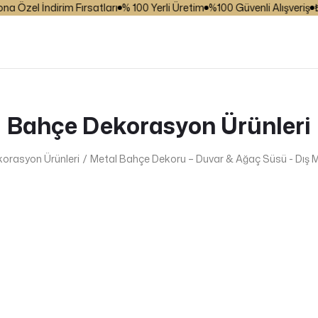
zel İndirim Fırsatları
% 100 Yerli Üretim
%100 Güvenli Alışveriş
₺ 25
Bahçe Dekorasyon Ürünleri
orasyon Ürünleri
Metal Bahçe Dekoru – Duvar & Ağaç Süsü - Dış