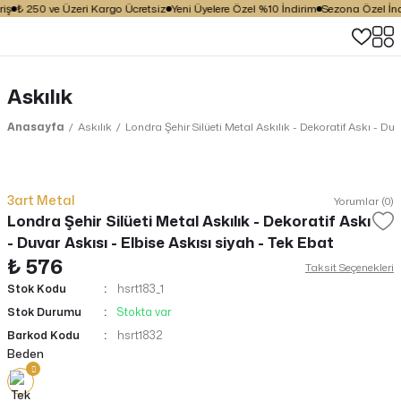
iş
₺ 250 ve Üzeri Kargo Ücretsiz
Yeni Üyelere Özel %10 İndirim
Sezona Özel İndi
Askılık
Anasayfa
Askılık
Londra Şehir Silüeti Metal Askılık - Dekoratif Askı - Duv
3art Metal
Yorumlar (0)
Londra Şehir Silüeti Metal Askılık - Dekoratif Askı
- Duvar Askısı - Elbise Askısı siyah - Tek Ebat
₺ 576
Taksit Seçenekleri
Stok Kodu
hsrt183_1
Stok Durumu
Stokta var
Barkod Kodu
hsrt1832
Beden