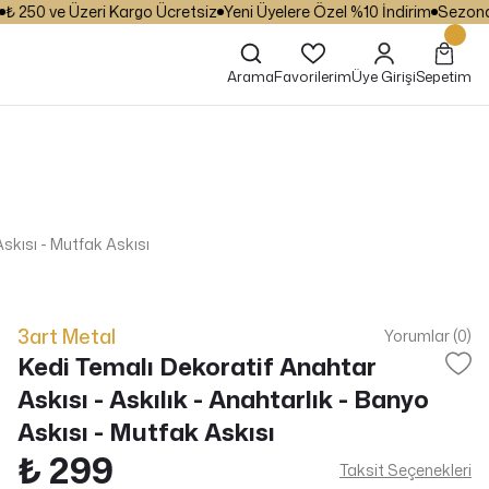
250 ve Üzeri Kargo Ücretsiz
Yeni Üyelere Özel %10 İndirim
Sezona Öze
Arama
Favorilerim
Üye Girişi
Sepetim
Askısı - Mutfak Askısı
3art Metal
Yorumlar (0)
Kedi Temalı Dekoratif Anahtar
Askısı - Askılık - Anahtarlık - Banyo
Askısı - Mutfak Askısı
₺ 299
Taksit Seçenekleri