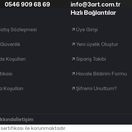
0546 909 68 69
info@3art.com.tr
Hızlı Bağlantılar
Satış Sözleşmesi
Üye Girişi
e Güvenlik
Yeni üyelik Oluştur
ade Koşulları
Sipariş Takibi
tikası
Havale Bildirim Formu
 Koşulları
Şifremi Unuttum?
akkında
İletişim
 sertifikası ile korunmaktadır.