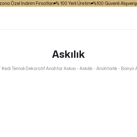
 Özel İndirim Fırsatları
% 100 Yerli Üretim
%100 Güvenli Alışveriş
₺ 
Askılık
Kedi Temalı Dekoratif Anahtar Askısı - Askılık - Anahtarlık - Banyo 