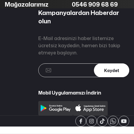
Mağazalarımız
0546 909 68 69
Kampanyalardan Haberdar
olun
E-Mail adresinizi haber listemize
ücretsiz kaydedin, hemen bizi takip
etmeye başlayın.
Kaydet
Mobil Uygulamamızı İndirin