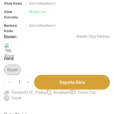
Stok Kodu
3artmtlkediliisml
Stok
Stokta var
Durumu
Barkod
3artmtlkediliisml
Kodu
Beden
Beden Ölçü Rehberi
Renk
Siyah
Sepete Ekle
Tavsiye Et
Paylaş
Karşılaştır
Yorum Yaz
Yazdır