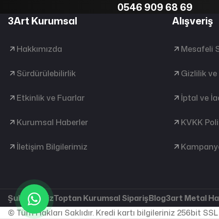
0546 909 68 69
3Art Kurumsal
Alışveriş
Hakkımızda
Mesafeli 
Sürdürülebilirlik
Gizlilik v
Etkinlik ve Fuarlar
İptal ve İ
Kurumsal Haberler
KVKK Poli
İletişim Bilgilerimiz
Kampanya
Şubelerimiz
Toptan Kurumsal Sipariş
Blog
3art Metal H
© Tüm Hakları Saklıdır. Kredi kartı bilgileriniz 256bit SSL