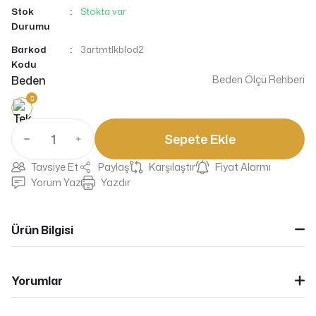
Stok
Stokta var
Durumu
Barkod
3artmtlkblod2
Kodu
Beden
Beden Ölçü Rehberi
Sepete Ekle
Tavsiye Et
Paylaş
Karşılaştır
Fiyat Alarmı
Yorum Yaz
Yazdır
Ürün Bilgisi
Yorumlar