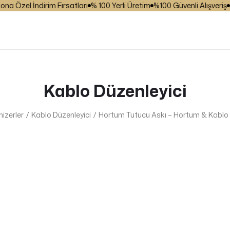
Özel İndirim Fırsatları
% 100 Yerli Üretim
%100 Güvenli Alışveriş
₺ 2
Kablo Düzenleyici
izerler
Kablo Düzenleyici
Hortum Tutucu Askı – Hortum & Kablo 