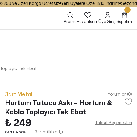
50 ve Üzeri Kargo Ücretsiz
Yeni Üyelere Özel %10 İndirim
Sezona Özel
Arama
Favorilerim
Üye Girişi
Sepetim
Toplayıcı Tek Ebat
3art Metal
Yorumlar (0)
Hortum Tutucu Askı – Hortum &
Kablo Toplayıcı Tek Ebat
₺ 249
Taksit Seçenekleri
Stok Kodu
3artmtlkblod_1