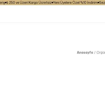
₺ 250 ve Üzeri Kargo Ücretsiz
Yeni Üyelere Özel %10 İndirim
Sezona 
Anasayfa
Organ