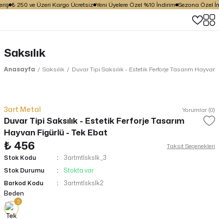
iş
₺ 250 ve Üzeri Kargo Ücretsiz
Yeni Üyelere Özel %10 İndirim
Sezona Özel İndi
Saksılık
Anasayfa
Saksılık
Duvar Tipi Saksılık - Estetik Ferforje Tasarım Hayvan 
3art Metal
Yorumlar (0)
Duvar Tipi Saksılık - Estetik Ferforje Tasarım
Hayvan Figürlü - Tek Ebat
₺ 456
Taksit Seçenekleri
Stok Kodu
3artmtlskslk_3
Stok Durumu
Stokta var
Barkod Kodu
3artmtlskslk2
Beden